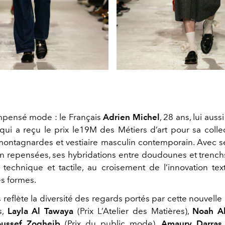
mpensé mode : le Français
Adrien Michel
, 28 ans, lui aus
qui a reçu le prix le19M des Métiers d’art pour sa colle
montagnardes et vestiaire masculin contemporain. Avec 
 repensées, ses hybridations entre doudounes et trenchs
e technique et tactile, au croisement de l’innovation text
s formes.
reflète la diversité des regards portés par cette nouvelle
s,
Layla Al Tawaya
(Prix L’Atelier des Matières),
Noah A
oussef Zogheib
(Prix du public mode),
Amaury Darras