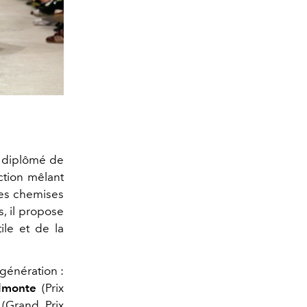
si diplômé de
ction mêlant
ses chemises
, il propose
ile et de la
 génération :
lmonte
(Prix
(Grand Prix