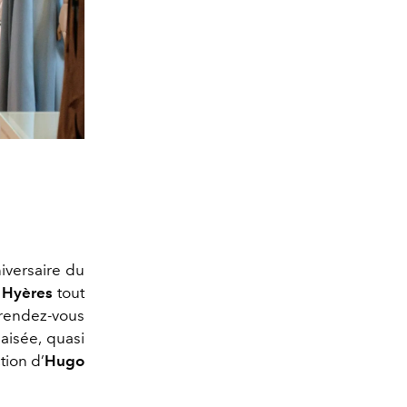
niversaire du
e Hyères
tout
 rendez-vous
aisée, quasi
tion d’
Hugo