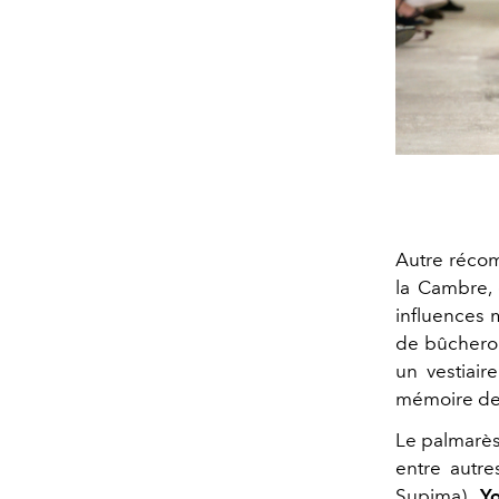
Autre réco
la Cambre, 
influences 
de bûcheron
un vestiair
mémoire de
Le palmarès 
entre autre
Supima),
Y