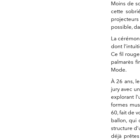
Moins de so
cette sobri
projecteurs 
possible, d
La cérémon
dont l’intui
Ce fil rouge
palmarès fi
Mode.
À 26 ans, l
jury avec un
explorant l’
formes musi
60, fait de 
ballon, qui
structure d’
déjà prêtes