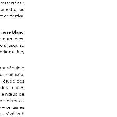
resserrées :
remettre les
t ce festival
Pierre Blanc
,
ontournables.
ion, jusqu’au
prix du Jury
 a séduit le
et maîtrisée,
à l’étude des
e des années
 : le nœud de
 de béret ou
p — certaines
ms révélés à