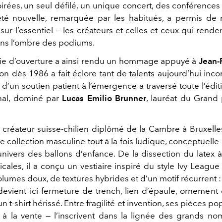
irées, un seul défilé, un unique concert, des conférences 
été nouvelle, remarquée par les habitués, a permis de
sur l’essentiel — les créateurs et celles et ceux qui renden
ans l’ombre des podiums.
ie d’ouverture a ainsi rendu un hommage appuyé à
Jean-
tion dès 1986 a fait éclore tant de talents aujourd’hui inc
 d’un soutien patient à l’émergence a traversé toute l’édit
nal, dominé par
Lucas Emilio Brunner
, lauréat du Grand 
e créateur suisse-chilien diplômé de la Cambre à Bruxelles
e collection masculine tout à la fois ludique, conceptuelle 
univers des ballons d’enfance. De la dissection du latex 
cales, il a conçu un vestiaire inspiré du style Ivy Leagu
volumes doux, de textures hybrides et d’un motif récurrent
 devient ici fermeture de trench, lien d’épaule, ornement
un t-shirt hérissé. Entre fragilité et invention, ses pièces po
 à la vente — l’inscrivent dans la lignée des grands no