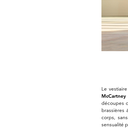
Le vestiair
McCartney
découpes os
brassières 
corps, san
sensualité p