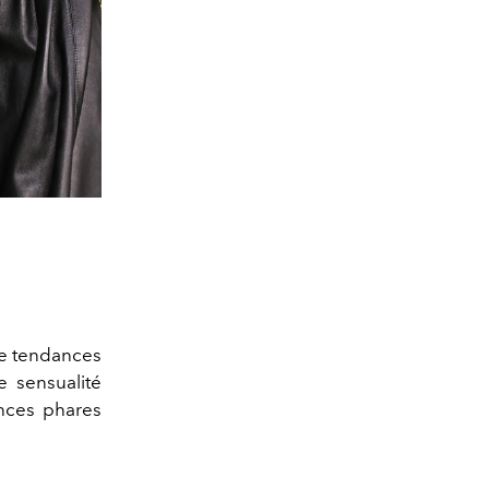
 de tendances
re sensualité
nces phares