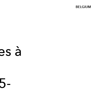
BELGIUM
es à
5-