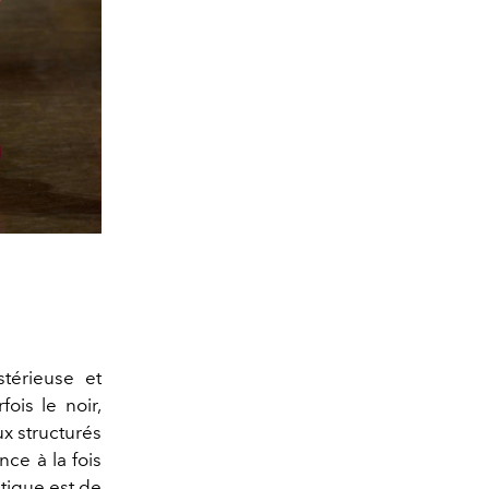
térieuse et
rfois le noir,
x structurés
ce à la fois
atique est de