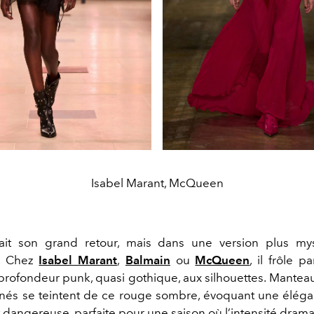
Isabel Marant, McQueen
ait son grand retour, mais dans une version plus mys
. Chez
Isabel Marant
,
Balmain
ou
McQueen
, il frôle pa
 profondeur punk, quasi gothique, aux silhouettes. Manteau
tinés se teintent de ce rouge sombre, évoquant une élégan
 dangereuse, parfaite pour une saison où l’intensité dram