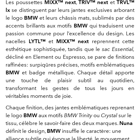
Les poussettes
MIXX™ next
,
TRIV™ next
et
TRVL™
lx
se distinguent par leurs jantes exclusives arborant
le logo
BMW
et leurs châssis mats, sublimés par des
accents brillants aux motifs
BMW
qui traduisent une
passion commune pour l’excellence du design. Les
nacelles
LYTL™
et
MIXX™ next
reprennent cette
esthétique sophistiquée, tandis que le
sac Essential,
décliné en Element ou Espresso, se pare de finitions
raffinées: surpiqûres précises, motifs emblématiques
BMW
et badge métallique. Chaque détail apporte
une touche de plaisir subtil au quotidien,
transformant les gestes de tous les jours en
véritables moments de joie.
Chaque finition, des jantes emblématiques reprenant
le logo
BMW
aux motifs
BMW Trinity
ou
Crystal
sur le
tissu, célèbre le savoir-faire des deux marques.
Nuna
définit le design,
BMW
insuffle le caractère: une
alliance subtile qui évoque la liberté, le mouvement