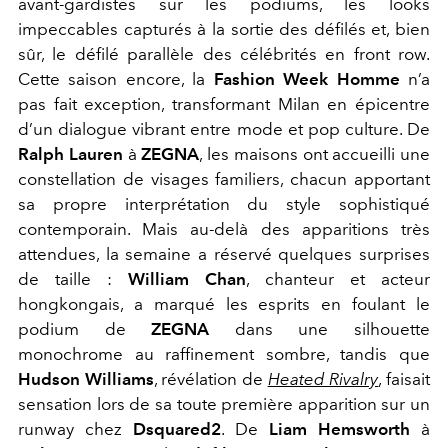
avant-gardistes sur les podiums, les looks
impeccables capturés à la sortie des défilés et, bien
sûr, le défilé parallèle des célébrités en front row.
Cette saison encore, la
Fashion Week Homme
n’a
pas fait exception, transformant Milan en épicentre
d’un dialogue vibrant entre mode et pop culture. De
Ralph Lauren
à
ZEGNA
, les maisons ont accueilli une
constellation de visages familiers, chacun apportant
sa propre interprétation du style sophistiqué
contemporain. Mais au-delà des apparitions très
attendues, la semaine a réservé quelques surprises
de taille :
William Chan
, chanteur et acteur
hongkongais, a marqué les esprits en foulant le
podium de
ZEGNA
dans une silhouette
monochrome au raffinement sombre, tandis que
Hudson Williams
, révélation de
Heated Rivalry
, faisait
sensation lors de sa toute première apparition sur un
runway chez
Dsquared2
. De
Liam Hemsworth
à