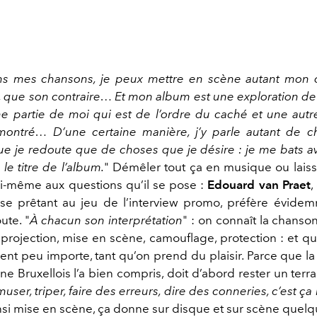
dans mes chansons, je peux mettre en scène autant mon
, que son contraire… Et mon album est une exploration de 
ne partie de moi qui est de l’ordre du caché et une autr
montré… D’une certaine manière, j’y parle autant de 
ue je redoute que de choses que je désire : je me bats av
 le titre de l’album.
" Démêler tout ça en musique ou laisse
i-même aux questions qu’il se pose :
Edouard van Praet
,
 se prêtant au jeu de l’interview promo, préfère évidem
ute. "
À
chacun son interprétation
" : on connaît la chanso
projection, mise en scène, camouflage, protection : et qu
ent peu importe, tant qu’on prend du plaisir. Parce que l
ne Bruxellois l’a bien compris, doit d’abord rester un terra
user, triper, faire des erreurs, dire des conneries, c’est ça l
insi mise en scène, ça donne sur disque et sur scène quel