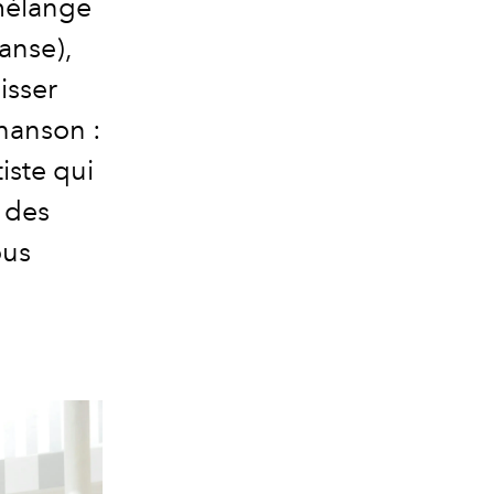
mélange
danse),
isser
chanson :
iste qui
 des
ous