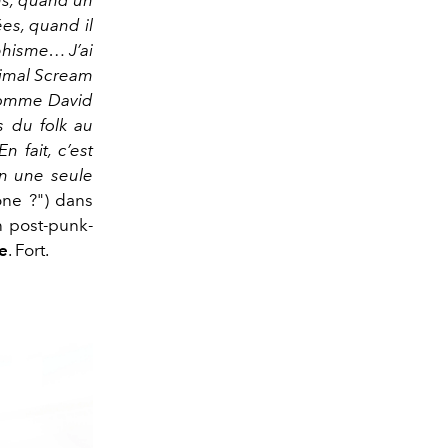
ns, quand un
ées, quand il
phisme… J’ai
rimal Scream
 comme David
 du folk au
n fait, c’est
en une seule
one ?"
) dans
n post-punk-
e
. Fort.