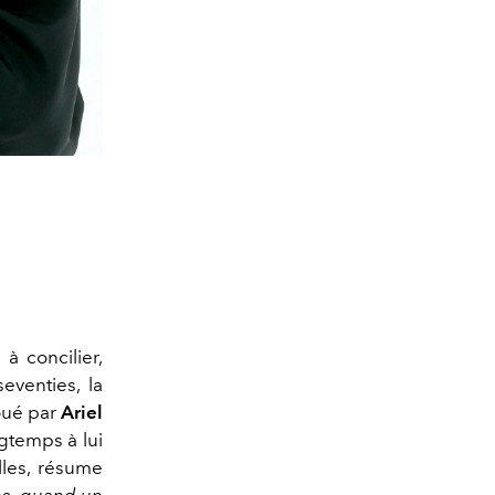
 concilier,
eventies, la
oué par
Ariel
gtemps à lui
lles, résume