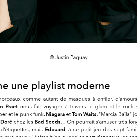
© Justin Paquay
 une playlist moderne
orceaux comme autant de masques à enfiler, d’amours à
n Praet
nous fait voyager à travers le glam et le rock s
er et le punk funk,
Niagara
et
Tom Waits
, "
Marcia Baïla"
j
n Doré
chez les
Bad Seeds
… On pourrait s’amuser très lon
 d’étiquettes, mais
Edouard
, à ce petit jeu des sept fami