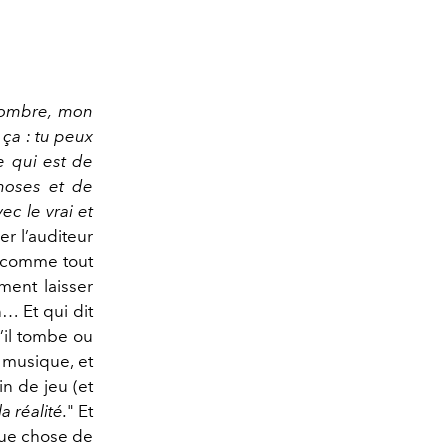
 ombre, mon
ça : tu peux
e qui est de
choses et de
ec le vrai et
r l’auditeur
 comme tout
ment laisser
n… Et qui dit
’il tombe ou
a musique, et
in de jeu (et
a réalité.
" Et
que chose de