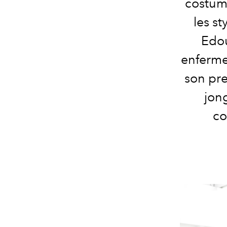
costum
les st
Edou
enfermer
son pre
jon
co