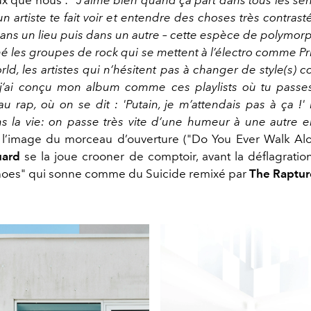
ux que nous : "
J’aime bien quand ça part dans tous les se
 artiste te fait voir et entendre des choses très contrast
ns un lieu puis dans un autre – cette espèce de polymor
mé les groupes de rock qui se mettent à l’électro comme P
ld, les artistes qui n’hésitent pas à changer de style(s)
j’ai conçu mon album comme ces playlists où tu passes
u rap, où on se dit : 'Putain, je m’attendais pas à ça !' E
la vie: on passe très vite d’une humeur à une autre 
 l’image du morceau d’ouverture ("
Do You Ever Walk Al
uard
se la joue crooner de comptoir, avant la déflagratio
hoes"
qui sonne comme du Suicide remixé par
The Raptur