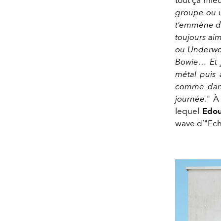
tout ça mie
groupe ou un
t’emmène da
toujours ai
ou Underwor
Bowie… Et 
métal puis a
comme dans 
journée
." À
lequel
Edo
wave d’"
Ec