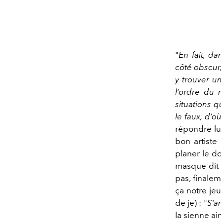
"
En
fait, 
côté obscur
y trouver u
l’ordre du 
situations q
le faux, d’où
répondre lu
bon artiste
planer le do
masque dit 
pas, finalem
ça notre jeu
de je) : "
S’am
la sienne a