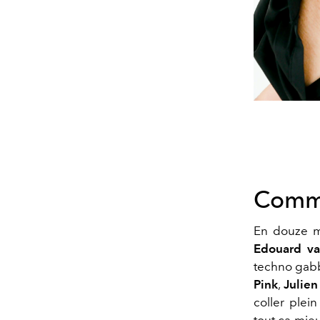
Comme
En douze m
Edouard va
techno gabb
Pink
,
Julie
coller plein