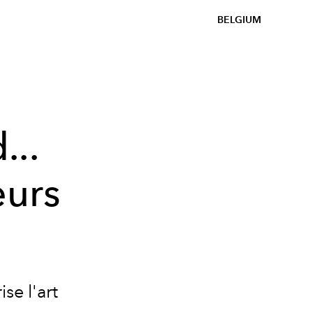
BELGIUM
...
eurs
se l'art