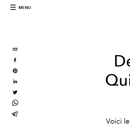
MENU
De
Qui
Voici l