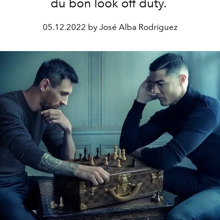
du bon look off duty.
05.12.2022 by José Alba Rodríguez