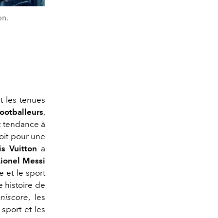
on.
t les tenues
footballeurs
,
nt tendance à
soit pour une
is Vuitton
a
Lionel Messi
 et le sport
e histoire de
nniscore
, les
sport et les