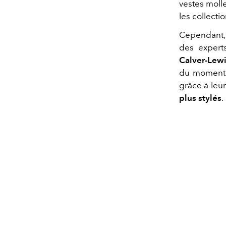
vestes moll
les collecti
Cependant, b
des expert
Calver-Lew
du moment.
grâce à leur
plus stylés
.