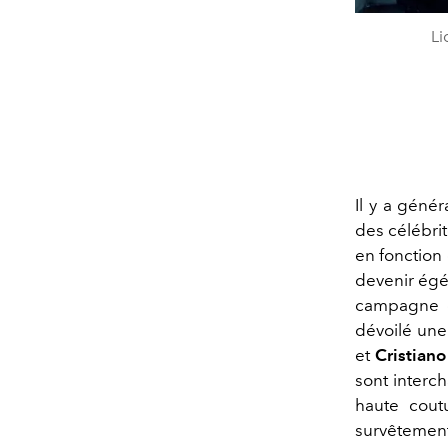
Li
Il y a géné
des célébrit
en fonction 
devenir ég
campagne o
dévoilé une
et
Cristian
sont interch
haute cout
survêtement