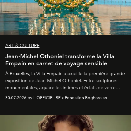
ART & CULTURE
Jean-Michel Othoniel transforme la Villa
Empain en carnet de voyage sensible
À Bruxelles, la Villa Empain accueille la première grande
exposition de Jean-Michel Othoniel. Entre sculptures
monumentales, aquarelles intimes et éclats de verre
soufflé, l’artiste français compose un itinéraire
30.07.2026 by L'OFFICIEL BE x Fondation Boghossian
émotionnel où chaque œuvre devient le souvenir
lumineux d’un voyage, d’une rencontre ou d’un
émerveillement.