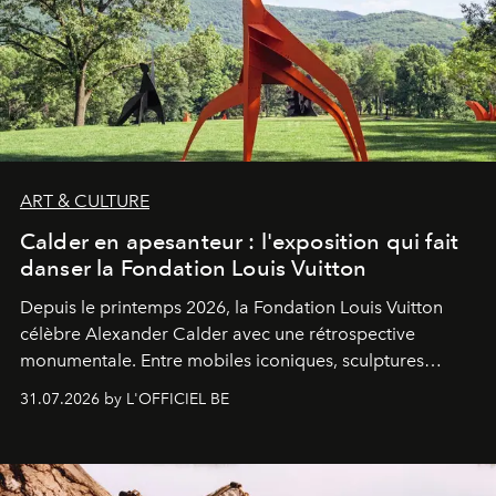
ART & CULTURE
Calder en apesanteur : l'exposition qui fait
danser la Fondation Louis Vuitton
Depuis le printemps 2026, la Fondation Louis Vuitton
célèbre Alexander Calder avec une rétrospective
monumentale. Entre mobiles iconiques, sculptures
monumentales et poésie du mouvement, l'artiste
31.07.2026 by L'OFFICIEL BE
américain investit les espaces imaginés par Frank Gehry
dans une exposition qui redonne toute sa légèreté à la
sculpture.