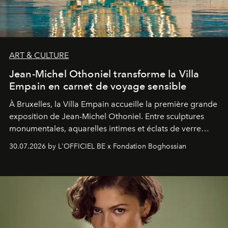
ART & CULTURE
Jean-Michel Othoniel transforme la Villa
Empain en carnet de voyage sensible
À Bruxelles, la Villa Empain accueille la première grande
exposition de Jean-Michel Othoniel. Entre sculptures
monumentales, aquarelles intimes et éclats de verre
soufflé, l’artiste français compose un itinéraire
30.07.2026 by L'OFFICIEL BE x Fondation Boghossian
émotionnel où chaque œuvre devient le souvenir
lumineux d’un voyage, d’une rencontre ou d’un
émerveillement.