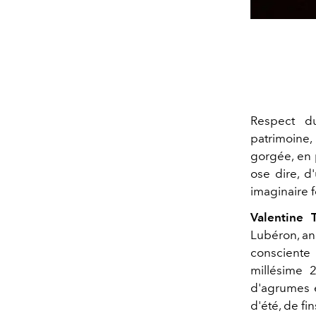
Respect du 
patrimoine,
gorgée, en pa
ose dire, d
imaginaire f
Valentine T
Lubéron, an
consciente
millésime 2
d'agrumes e
d'été, de fi