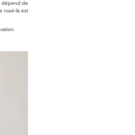
S'il dépend de
e rosé-là est
ration.