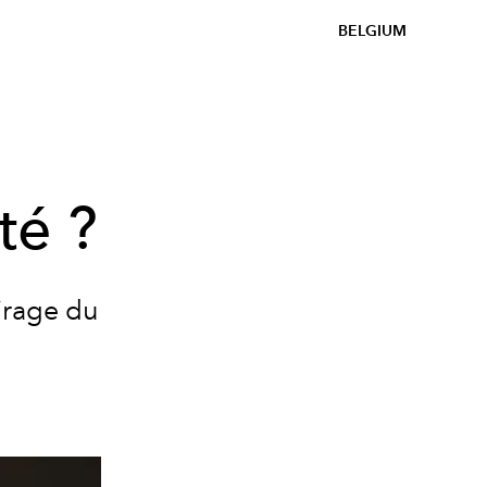
BELGIUM
té ?
irage du