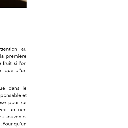
attention au
 la première
fruit, si l'on
on que d''un
tué dans le
sponsable et
osé pour ce
avec un rien
es souvenirs
.. Pour qu'un