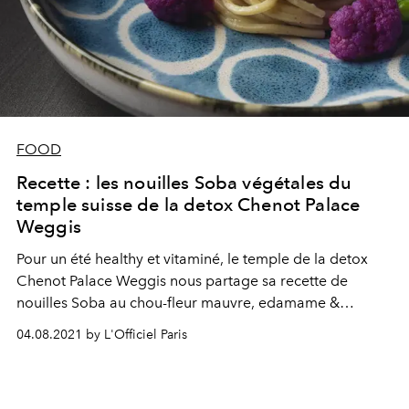
FOOD
Recette : les nouilles Soba végétales du
temple suisse de la detox Chenot Palace
Weggis
Pour un été healthy et vitaminé, le temple de la detox
Chenot Palace Weggis nous partage sa recette de
nouilles Soba au chou-fleur mauvre, edamame &
tomates cerises confites. Un plat innovant avec son arc-
04.08.2021 by L'Officiel Paris
en-ciel de légumes frais, pour une cuisine qui allie
saveurs et textures exquises !