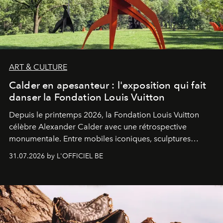
ART & CULTURE
Calder en apesanteur : l'exposition qui fait
danser la Fondation Louis Vuitton
Depuis le printemps 2026, la Fondation Louis Vuitton
célèbre Alexander Calder avec une rétrospective
monumentale. Entre mobiles iconiques, sculptures
monumentales et poésie du mouvement, l'artiste
31.07.2026 by L'OFFICIEL BE
américain investit les espaces imaginés par Frank Gehry
dans une exposition qui redonne toute sa légèreté à la
sculpture.