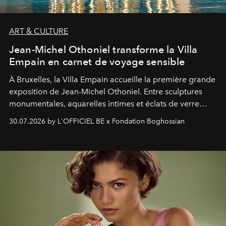
ART & CULTURE
Jean-Michel Othoniel transforme la Villa
Empain en carnet de voyage sensible
À Bruxelles, la Villa Empain accueille la première grande
exposition de Jean-Michel Othoniel. Entre sculptures
monumentales, aquarelles intimes et éclats de verre
soufflé, l’artiste français compose un itinéraire
30.07.2026 by L'OFFICIEL BE x Fondation Boghossian
émotionnel où chaque œuvre devient le souvenir
lumineux d’un voyage, d’une rencontre ou d’un
émerveillement.