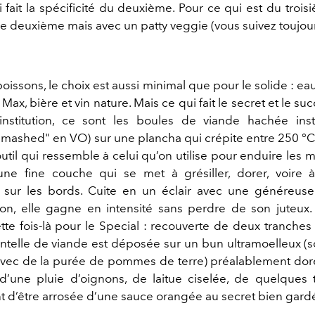
 fait la spécificité du deuxième. Pour ce qui est du troisi
 deuxième mais avec un patty veggie (vous suivez toujour
boissons, le choix est aussi minimal que pour le solide : eau
 Max, bière et vin nature. Mais ce qui fait le secret et le su
institution, ce sont les boules de viande hachée ins
smashed" en VO) sur une plancha qui crépite entre 250 °C 
outil qui ressemble à celui qu’on utilise pour enduire les m
une fine couche qui se met à grésiller, dorer, voire 
 sur les bords. Cuite en un éclair avec une généreuse
ion, elle gagne en intensité sans perdre de son juteux
tte fois-là pour le Special : recouverte de deux tranche
ntelle de viande est déposée sur un bun ultramoelleux (so
 avec de la purée de pommes de terre) préalablement dor
d’une pluie d’oignons, de laitue ciselée, de quelques
nt d’être arrosée d’une sauce orangée au secret bien gard