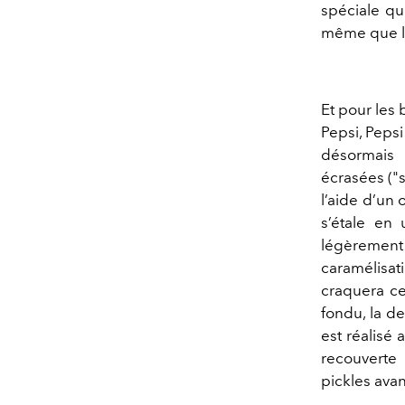
spéciale qui
même que le
Et pour les 
Pepsi, Pepsi
désormais 
écrasées ("
l’aide d’un 
s’étale en 
légèrement
caramélisat
craquera ce
fondu, la de
est réalisé
recouverte 
pickles ava