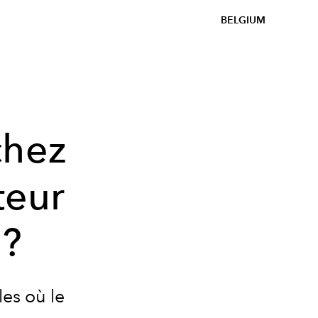
BELGIUM
chez
teur
 ?
es où le