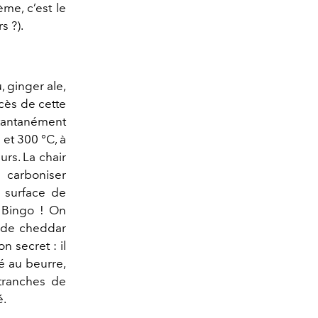
ème, c’est le
s ?).
, ginger ale,
ccès de cette
tantanément
et 300 °C, à
urs. La chair
à carboniser
 surface de
. Bingo ! On
s de cheddar
n secret : il
é au beurre,
 tranches de
é.