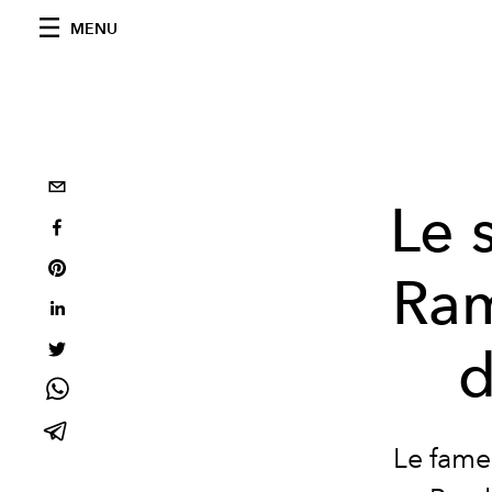
MENU
Le 
Ram
d
Le fame