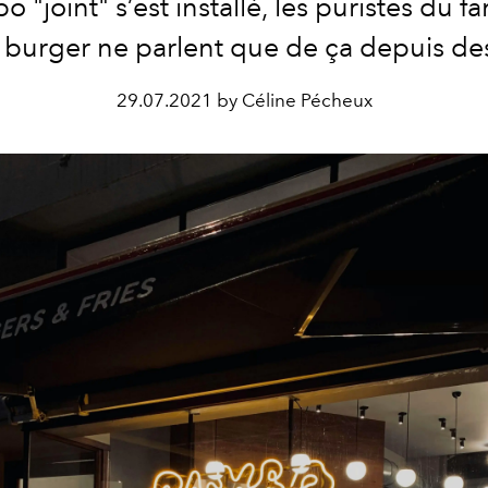
 "joint" s’est installé, les puristes du 
burger ne parlent que de ça depuis de
29.07.2021 by Céline Pécheux