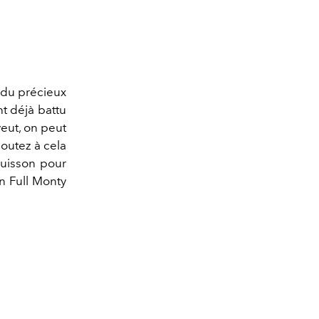
 du précieux
t déjà battu
eut, on peut
joutez à cela
cuisson pour
on Full Monty