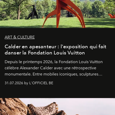
ART & CULTURE
Calder en apesanteur : l'exposition qui fait
danser la Fondation Louis Vuitton
Depuis le printemps 2026, la Fondation Louis Vuitton
célèbre Alexander Calder avec une rétrospective
monumentale. Entre mobiles iconiques, sculptures
monumentales et poésie du mouvement, l'artiste
31.07.2026 by L'OFFICIEL BE
américain investit les espaces imaginés par Frank Gehry
dans une exposition qui redonne toute sa légèreté à la
sculpture.