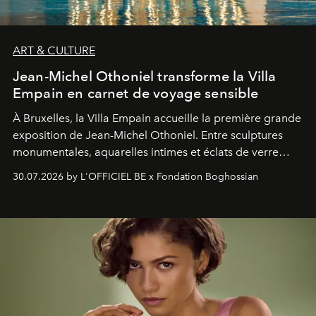
ART & CULTURE
Jean-Michel Othoniel transforme la Villa
Empain en carnet de voyage sensible
À Bruxelles, la Villa Empain accueille la première grande
exposition de Jean-Michel Othoniel. Entre sculptures
monumentales, aquarelles intimes et éclats de verre
soufflé, l’artiste français compose un itinéraire
30.07.2026 by L'OFFICIEL BE x Fondation Boghossian
émotionnel où chaque œuvre devient le souvenir
lumineux d’un voyage, d’une rencontre ou d’un
émerveillement.