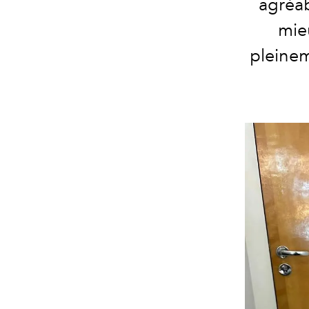
agréab
mieu
pleinem