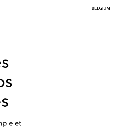
BELGIUM
es
os
es
mple et