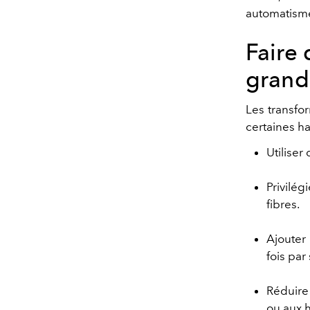
automatism
Faire
grand
Les transfo
certaines h
Utiliser
Privilég
fibres.
Ajouter 
fois par
Réduire 
ou aux 