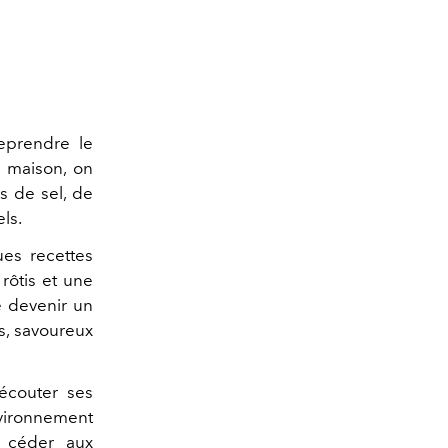
eprendre le
 maison, on
ès de sel, de
ls.
ues recettes
rôtis et une
e devenir un
es, savoureux
écouter ses
vironnement
à céder aux