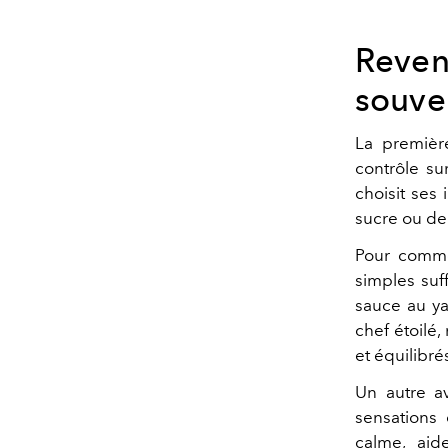
Reveni
souve
La premièr
contrôle s
choisit ses 
sucre ou de 
Pour commen
simples suf
sauce au ya
chef étoilé,
et équilibré
Un autre a
sensations
calme, aid