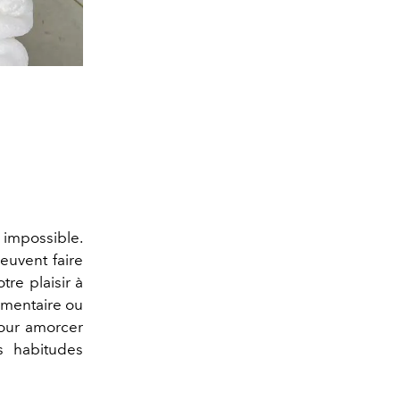
 impossible.
euvent faire
re plaisir à
imentaire ou
pour amorcer
es habitudes