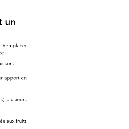
t un
s. Remplacer
e :
uisson.
eur apport en
s) plusieurs
ée aux fruits