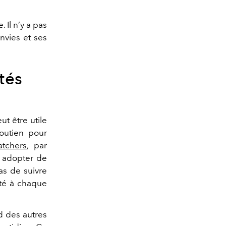
 Il n’y a pas
nvies et ses
tés
eut être utile
outien pour
tchers
, par
à adopter de
as de suivre
pté à chaque
d des autres