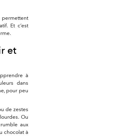
 permettent
tif. Et c’est
erme.
r et
 apprendre à
ouleurs dans
che, pour peu
ou de zestes
 lourdes. Ou
 crumble aux
u chocolat à