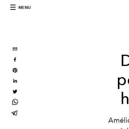
MENU
D
p
h
Amélio