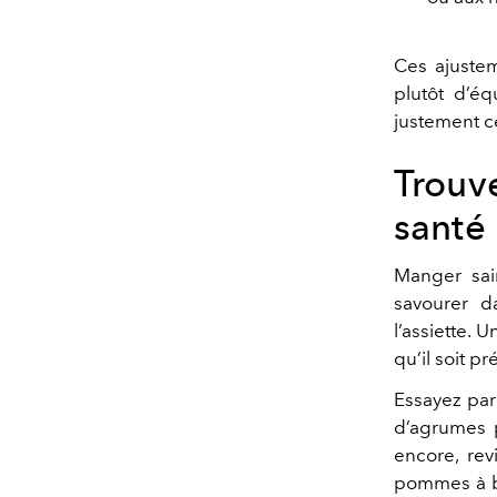
Ces ajuste
plutôt d’équ
justement ce
Trouve
santé
Manger sain
savourer da
l’assiette. 
qu’il soit p
Essayez par
d’agrumes p
encore, rev
pommes à ba