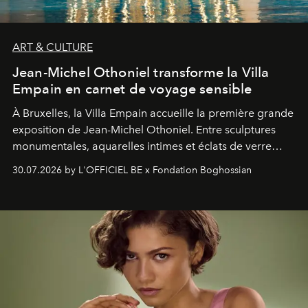
ART & CULTURE
Jean-Michel Othoniel transforme la Villa
Empain en carnet de voyage sensible
À Bruxelles, la Villa Empain accueille la première grande
exposition de Jean-Michel Othoniel. Entre sculptures
monumentales, aquarelles intimes et éclats de verre
soufflé, l’artiste français compose un itinéraire
30.07.2026 by L'OFFICIEL BE x Fondation Boghossian
émotionnel où chaque œuvre devient le souvenir
lumineux d’un voyage, d’une rencontre ou d’un
émerveillement.