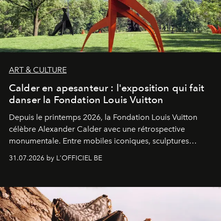
ART & CULTURE
Calder en apesanteur : l'exposition qui fait
danser la Fondation Louis Vuitton
Depuis le printemps 2026, la Fondation Louis Vuitton
célèbre Alexander Calder avec une rétrospective
monumentale. Entre mobiles iconiques, sculptures
monumentales et poésie du mouvement, l'artiste
31.07.2026 by L'OFFICIEL BE
américain investit les espaces imaginés par Frank Gehry
dans une exposition qui redonne toute sa légèreté à la
sculpture.