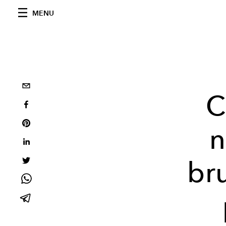
MENU
C
n
bru