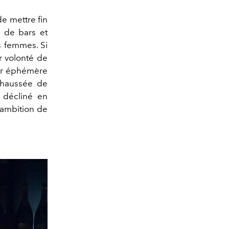
de mettre fin
s de bars et
s femmes. Si
ur volonté de
bar éphémère
Chaussée de
 décliné en
 ambition de