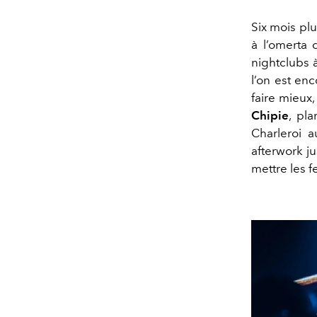
Six mois plu
à l’omerta 
nightclubs 
l’on est enc
faire mieux
Chipie
, pl
Charleroi 
afterwork j
mettre les 