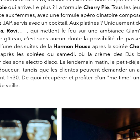
pie
qui arrive. Le plus ? La formule
Cherry Pie
. Tous les jeu
lace aux femmes, avec une formule apéro dînatoire compos
z JAP, servis avec un cocktail. Aux platines ? Uniquement
la
,
Rovi
… –, qui mettent le feu sur une ambiance Glam’
le gâteau, c’est sans aucun doute la possibilité de passer
 l’une des suites de la
Harmon House
après la soirée
Cher
après les soirées du samedi, où la crème des DJs br
 des sons electro disco. Le lendemain matin, le petit-déje
 douceur, tandis que les clientes peuvent demander un 
rant 1h30. De quoi récupérer et profiter d’un "me-time" un
e veille.