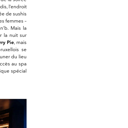
dis, l’endroit
ée de sushis
 des femmes –
n’b. Mais la
 la nuit sur
ry Pie
, mais
uxellois se
uner du lieu
accès au spa
ique spécial