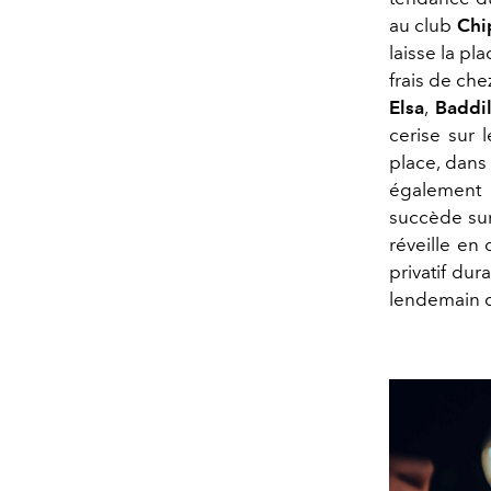
au club
Chi
laisse la p
frais de che
Elsa
,
Baddi
cerise sur 
place, dans
également 
succède sur
réveille en
privatif du
lendemain d