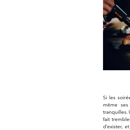
Si les soir
même ses p
tranquilles.
fait trembl
d’exister, e