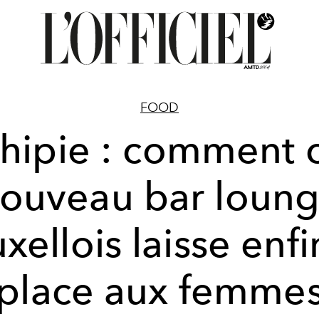
FOOD
hipie : comment 
ouveau bar loun
xellois laisse enfi
place aux femme