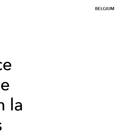
BELGIUM
ce
ge
n la
s