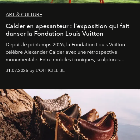
ART & CULTURE
Calder en apesanteur : l'exposition qui fait
danser la Fondation Louis Vuitton
Depuis le printemps 2026, la Fondation Louis Vuitton
célèbre Alexander Calder avec une rétrospective
monumentale. Entre mobiles iconiques, sculptures
monumentales et poésie du mouvement, l'artiste
31.07.2026 by L'OFFICIEL BE
américain investit les espaces imaginés par Frank Gehry
dans une exposition qui redonne toute sa légèreté à la
sculpture.