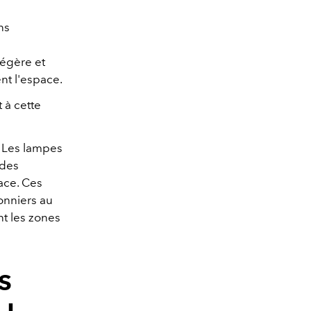
ns
légère et
ent l'espace.
t à cette
 Les lampes
 des
pace. Ces
onniers au
t les zones
s