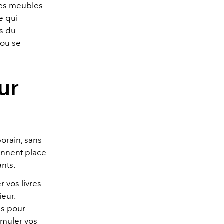
 ces meubles
ce qui
ns du
 ou se
ur
orain, sans
rennent place
ants.
r vos livres
ieur.
s pour
imuler vos