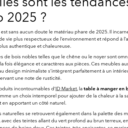
les sont les tendance
o 2025 ?
 est sans aucun doute le matériau phare de 2025. Il incarn
e vie plus respectueux de l’environnement et répond à l’
plus authentique et chaleureuse.
s de bois nobles telles que le chêne ou le noyer sont omn
la fois élégance et caractères aux pièces. Ces meubles au
au design minimaliste s’intègrent parfaitement à un intér
ervant une note de rusticité.
roduits incontournables d’
ID Market
, la
table à manger en b
mme un choix intemporel pour ajouter de la chaleur à la sa
 en apportant un côté naturel.
s naturelles se retrouvent également dans la palette des m
 avec des teintes allant du vert profond au brun terreux, e
nces de beige doux. Ces teintes, très apaisantes, se marie