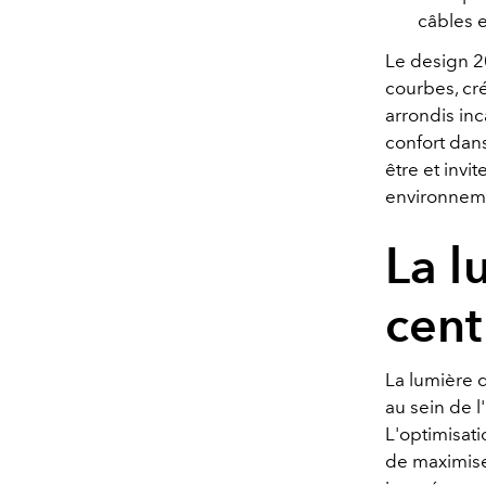
câbles e
Le design 2
courbes, cré
arrondis in
confort dan
être et invi
environnem
La 
cent
La lumière d
au sein de 
L'optimisati
de maximise