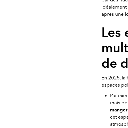
idéalement 
après une l
Les 
mult
de 
En 2025, la 
espaces pol
Par exem
mais dev
manger 
cet espa
atmosph