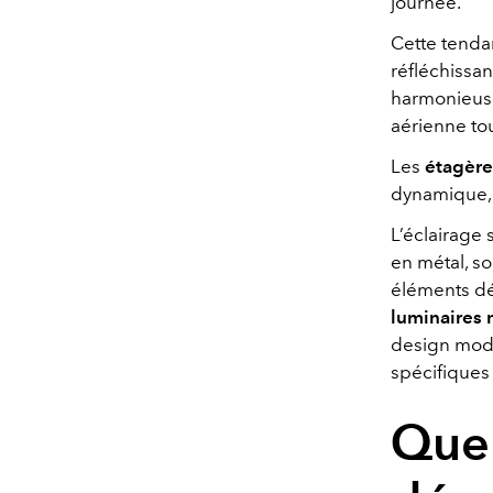
journée.
Cette tenda
réfléchissan
harmonieuse
aérienne tou
Les
étagère
dynamique, e
L’éclairage
en métal, so
éléments déc
luminaires
design mode
spécifiques 
Quel