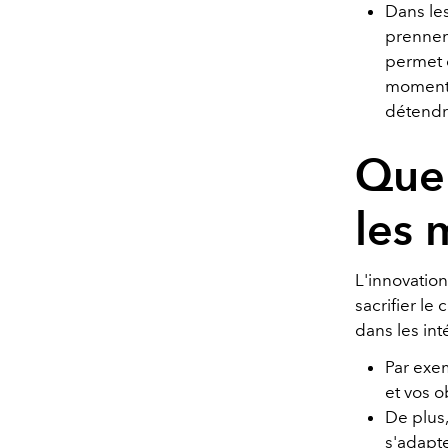
Dans les
prennent
permet 
moment, 
détendr
Quel
les 
L'innovatio
sacrifier le
dans les int
Par exe
et vos o
De plus,
s'adapt