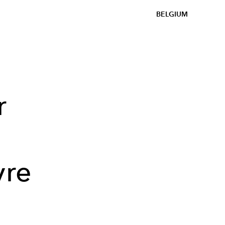
BELGIUM
r
vre