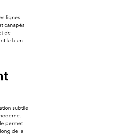
es lignes
 et canapés
et de
t le bien-
nt
tion subtile
 moderne.
lle permet
long de la