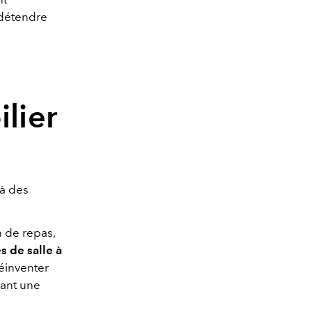
 détendre
ilier
 à des
n de repas,
s de salle à
réinventer
vant une