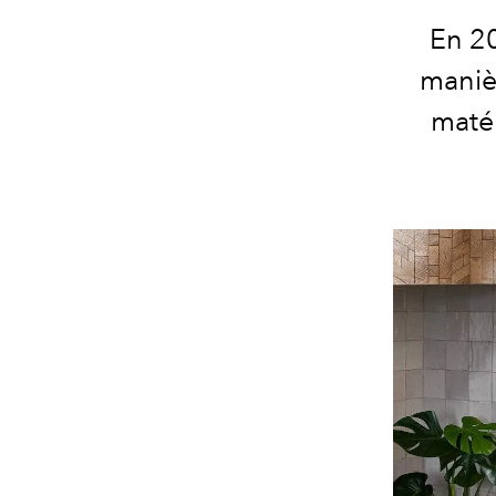
En 20
maniè
matér