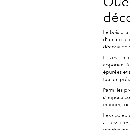
Quel
déc
Le bois brut
d’un mode d
décoration 
Les essence
apportant à 
épurées et 
tout en prés
Parmi les p
s’impose co
manger, tout
Les couleur
accessoires,
par des nua