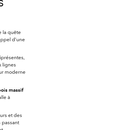
s
e la quête
appel d’une
iprésentes,
x lignes
ieur moderne
ois massif
lle à
urs et des
n passant
nt