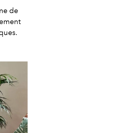
rme de
sement
iques.