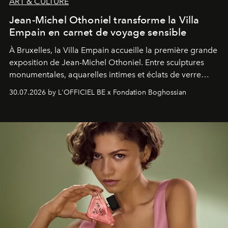
ART & CULTURE
Jean-Michel Othoniel transforme la Villa
Empain en carnet de voyage sensible
À Bruxelles, la Villa Empain accueille la première grande
exposition de Jean-Michel Othoniel. Entre sculptures
monumentales, aquarelles intimes et éclats de verre
soufflé, l’artiste français compose un itinéraire
30.07.2026 by L'OFFICIEL BE x Fondation Boghossian
émotionnel où chaque œuvre devient le souvenir
lumineux d’un voyage, d’une rencontre ou d’un
émerveillement.