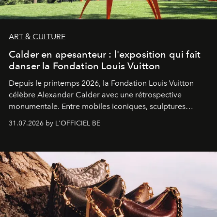
ART & CULTURE
Calder en apesanteur : l'exposition qui fait
danser la Fondation Louis Vuitton
Depuis le printemps 2026, la Fondation Louis Vuitton
célèbre Alexander Calder avec une rétrospective
monumentale. Entre mobiles iconiques, sculptures
monumentales et poésie du mouvement, l'artiste
31.07.2026 by L'OFFICIEL BE
américain investit les espaces imaginés par Frank Gehry
dans une exposition qui redonne toute sa légèreté à la
sculpture.