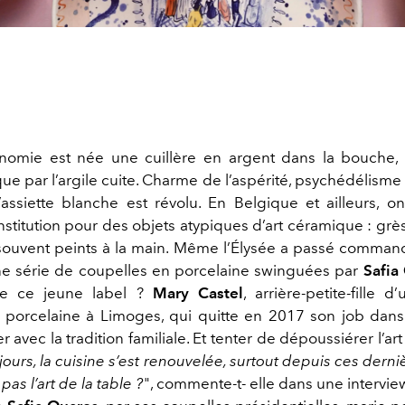
onomie est née une cuillère en argent dans la bouche, 
e par l’argile cuite. Charme de l’aspérité, psychédélisme d
assiette blanche est révolu. En Belgique et ailleurs, o
institution pour des objets atypiques d’art céramique : grè
souvent peints à la main. Même l’Élysée a passé comma
e série de coupelles en porcelaine swinguées par
Safia
de ce jeune label ?
Mary Castel
, arrière-petite-fille d
 porcelaine à Limoges, qui quitte en 2017 son job dans 
 avec la tradition familiale. Et tenter de dépoussiérer l’art 
ours, la cuisine s’est renouvelée, surtout depuis ces dern
pas l’art de la table ?
", commente-t- elle dans une intervi