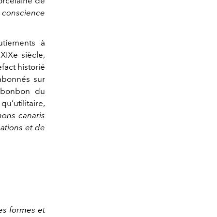
porcelaine de
e conscience
butiements à
 XIXe siècle,
fact historié
abonnés sur
e bonbon du
qu’utilitaire,
ons canaris
éations et de
es formes et