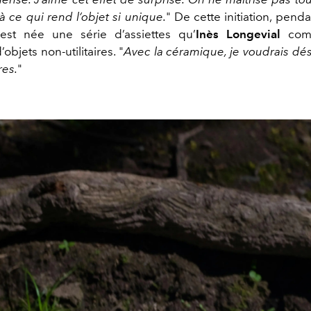
là ce qui rend l’objet si unique.
" De cette initiation, pend
est née une série d’assiettes qu’
Inès Longevial
comp
objets non-utilitaires. "
Avec la céramique, je voudrais dés
res.
"