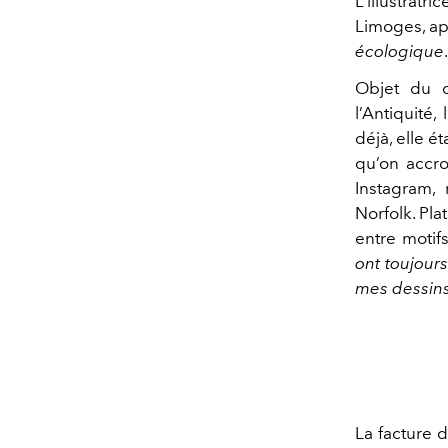
L’illustratri
Limoges, apl
écologique
Objet du qu
l’Antiquité,
déjà, elle é
qu’on accr
Instagram,
Norfolk. Plat
entre motif
ont toujours
mes dessins
La facture d