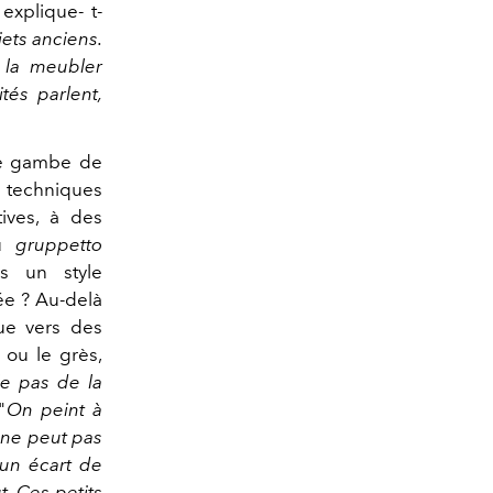
 explique- t-
bjets anciens.
 la meubler
tés parlent,
de gambe de
 techniques
ives, à des
ou
gruppetto
ns un style
ée ? Au-delà
ue vers des
 ou le grès,
lle pas de la
"
On peint à
 ne peut pas
a un écart de
t. Ces petits