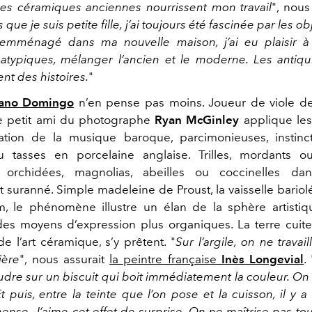
des céramiques anciennes nourrissent mon travail
", nous
que je suis petite fille, j’ai toujours été fascinée par les o
 emménagé dans ma nouvelle maison, j’ai eu plaisir à
atypiques, mélanger l’ancien et le moderne. Les antiqui
ent des histoires.
"
tano Domingo
n’en pense pas moins. Joueur de viole 
le petit ami du photographe
Ryan McGinley
applique les
ation de la musique baroque, parcimonieuses, instinct
ou tasses en porcelaine anglaise. Trilles, mordants 
 orchidées, magnolias, abeilles ou coccinelles da
 suranné. Simple madeleine de Proust, la vaisselle bariol
, le phénomène illustre un élan de la sphère artistiq
des moyens d’expression plus organiques. La terre cuite
e l’art céramique, s’y prêtent. "
Sur l’argile, on ne travai
ère
", nous assurait
la peintre française
Inès Longevial
. 
dre sur un biscuit qui boit immédiatement la couleur. On
t puis, entre la teinte que l’on pose et la cuisson, il y 
ense. J’aime cet effet de surprise. On ne maîtrise pas tou