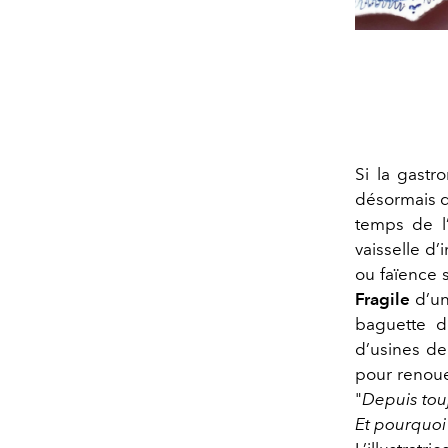
Si la gastr
désormais qu
temps de l’
vaisselle d’
ou faïence 
Fragile
d’un
baguette 
d’usines de
pour renouer
"
Depuis touj
Et pourquoi 