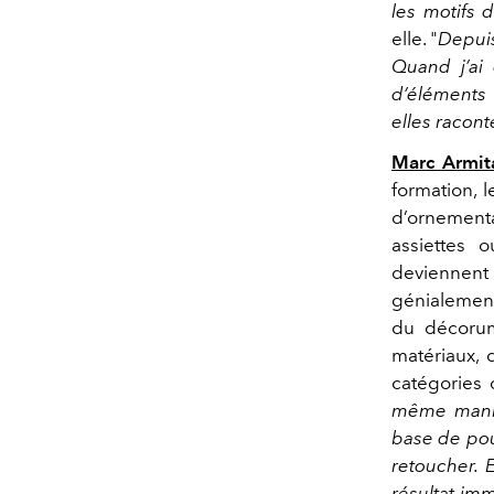
les motifs 
elle. "
Depuis 
Quand j’ai
d’éléments 
elles racont
Marc Armi
formation, 
d’ornement
assiettes 
deviennent
génialement
du décorum
matériaux, 
catégories d
même mani
base de pou
retoucher. E
résultat imm