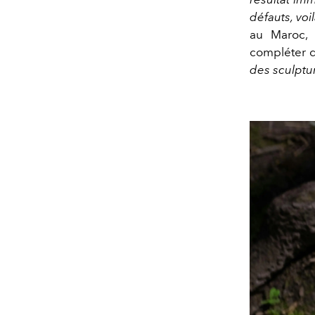
défauts, voi
au Maroc, 
compléter d’
des sculptu