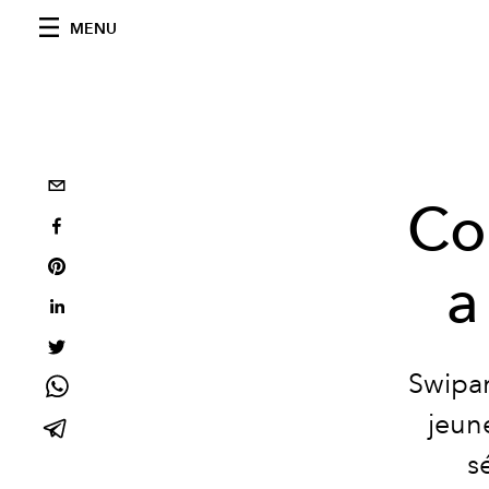
MENU
Co
a
Swipan
jeune
s