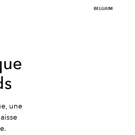
BELGIUM
que
ds
ue, une
laisse
e.