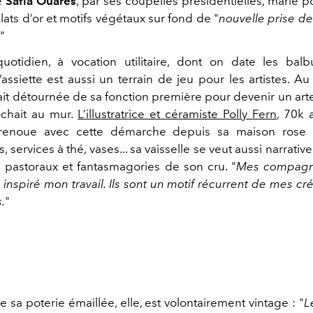
ce
Safia Ouares
, par ses coupelles présidentielles, marie 
ats d’or et motifs végétaux sur fond de "
nouvelle prise d
."
otidien, à vocation utilitaire, dont on date les bal
 l’assiette est aussi un terrain de jeu pour les artistes. Au
tait détournée de sa fonction première pour devenir un arte
ochait au mur.
L’illustratrice et céramiste Polly Fern
, 70k 
 renoue avec cette démarche depuis sa maison ros
s, services à thé, vases... sa vaisselle se veut aussi narrative 
s pastoraux et fantasmagories de son cru. "
Mes compagn
 inspiré mon travail. Ils sont un motif récurrent de mes cr
.
"
e sa poterie émaillée, elle, est volontairement vintage : "
L