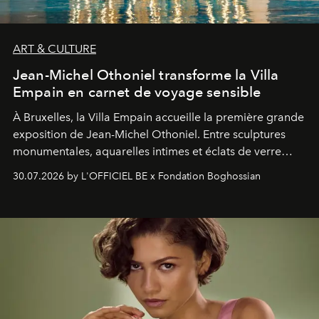
ART & CULTURE
Jean-Michel Othoniel transforme la Villa
Empain en carnet de voyage sensible
À Bruxelles, la Villa Empain accueille la première grande
exposition de Jean-Michel Othoniel. Entre sculptures
monumentales, aquarelles intimes et éclats de verre
soufflé, l’artiste français compose un itinéraire
30.07.2026 by L'OFFICIEL BE x Fondation Boghossian
émotionnel où chaque œuvre devient le souvenir
lumineux d’un voyage, d’une rencontre ou d’un
émerveillement.