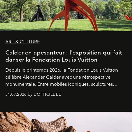
ART & CULTURE
Calder en apesanteur : l'exposition qui fait
danser la Fondation Louis Vuitton
Depuis le printemps 2026, la Fondation Louis Vuitton
célèbre Alexander Calder avec une rétrospective
monumentale. Entre mobiles iconiques, sculptures
monumentales et poésie du mouvement, l'artiste
31.07.2026 by L'OFFICIEL BE
américain investit les espaces imaginés par Frank Gehry
dans une exposition qui redonne toute sa légèreté à la
sculpture.