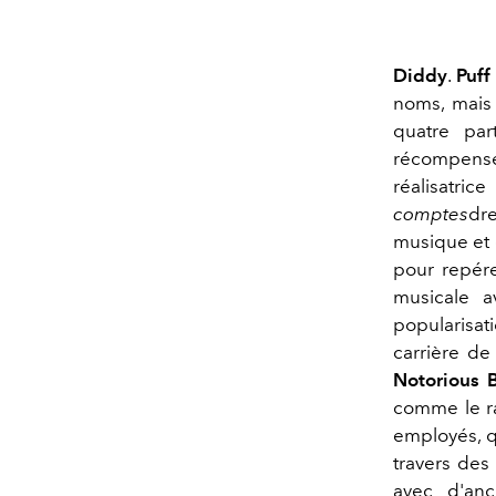
Diddy
.
Puff
noms, mais
quatre par
récompensé
réalisatr
comptes
dre
musique et 
pour repére
musicale 
popularisat
carrière de
Notorious B
comme le ra
employés, q
travers des
avec d'an