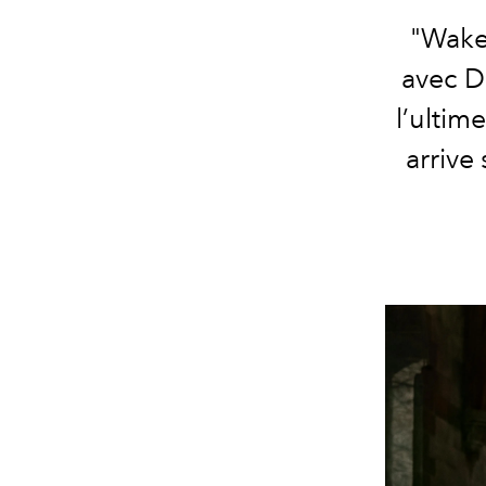
"Wake
avec Da
l’ultim
arrive