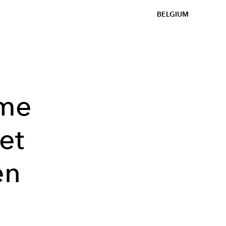
BELGIUM
ime
 et
en