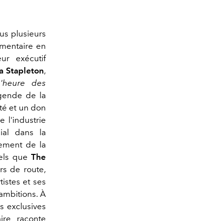
us plusieurs
mentaire en
ur exécutif
a Stapleton
,
'heure des
égende de la
té et un don
 l'industrie
ial dans la
cement de la
tels que
The
rs de route,
istes et ses
ambitions. À
s exclusives
re raconte