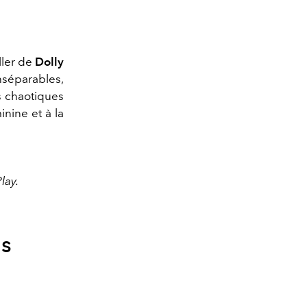
eller de
Dolly
nséparables,
s chaotiques
inine et à la
lay.
es