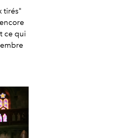
tirés"
u encore
t ce qui
écembre