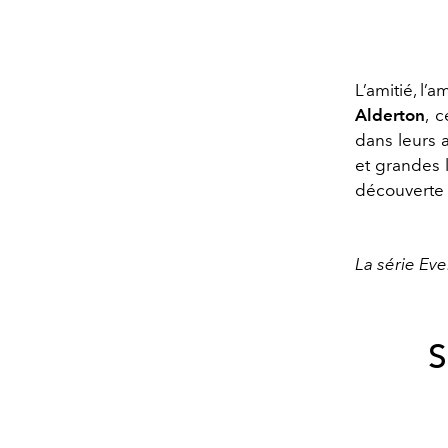
L’amitié, l’
Alderton
, 
dans leurs 
et grandes l
découverte 
La série Eve
S