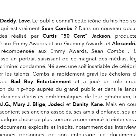
 Daddy
.
Love
. Le public connaît cette icône du hip-hop so
 qui est vraiment
Sean Combs
? Dans un nouveau docu
ties réalisé par
Curtis "50 Cent" Jackson
, producte
 aux Emmy Awards et aux Grammy Awards, et
Alexandri
ice récompensée aux Emmy Awards,
Sean Combs : L
sse un portrait saisissant de ce magnat des médias, l
criminel condamné. Né avec une soif insatiable de célébri
r les talents, Combs a rapidement gravi les échelons de
avec
Bad Boy Entertainment
et a joué un rôle cruc
ion du hip-hop auprès du grand public et dans le lan
 dizaines d'artistes emblématiques de leur génération, 
.I.G.
,
Mary J. Blige
,
Jodeci
et
Danity Kane
. Mais en cou
content ses anciens associés, ses amis d'enfance, ses art
uelque chose de plus sombre a commencé à teinter ses 
 documents explosifs et inédits, notamment des interview
ciennes personnes de son entourage, ce documentai