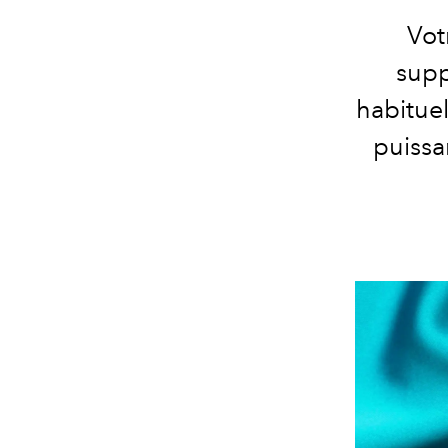
Vot
supp
habituel
puissa