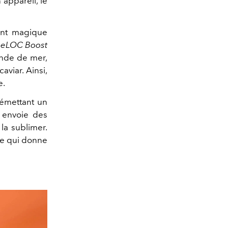
appareil, le
ent magique
eLOC Boost
ande de mer,
aviar. Ainsi,
e.
 émettant un
l envoie des
 la sublimer.
 ce qui donne