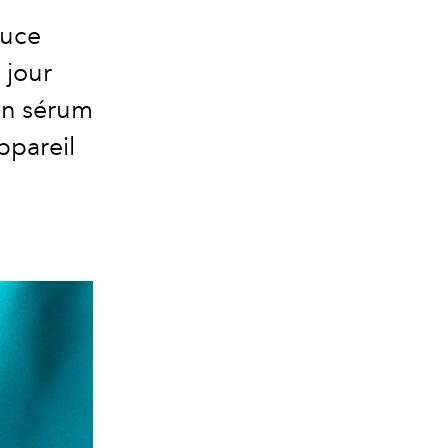
ouce
 jour
'un sérum
ppareil