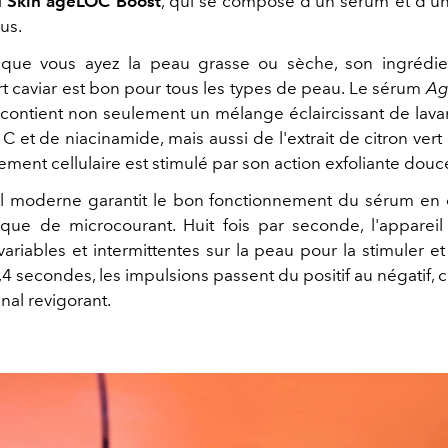
 Skin ageLOC Boost
, qui se compose d'un sérum et d'un 
us.
 que vous ayez la peau grasse ou sèche, son ingrédi
rt caviar est bon pour tous les types de peau. Le sérum
Ag
contient non seulement un mélange éclaircissant de lav
C et de niacinamide, mais aussi de l'extrait de citron vert c
ement cellulaire est stimulé par son action exfoliante douc
l moderne garantit le bon fonctionnement du sérum en
ique de microcourant. Huit fois par seconde, l'apparei
ariables et intermittentes sur la peau pour la stimuler et
,4 secondes, les impulsions passent du positif au négatif,
inal revigorant.