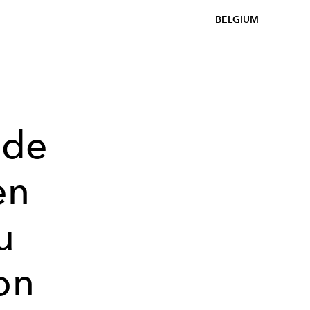
BELGIUM
 de
en
u
on