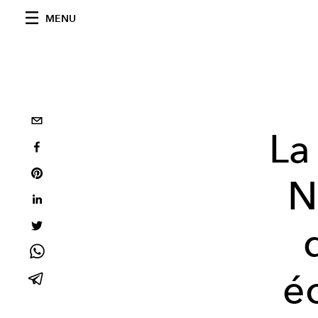
MENU
La
N
é