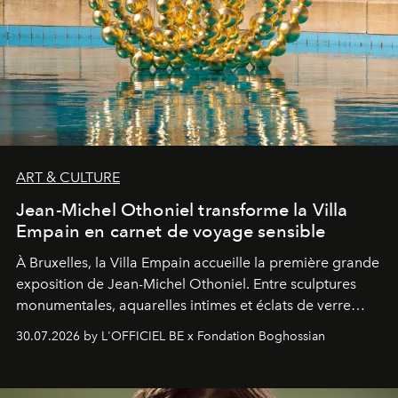
ART & CULTURE
Jean-Michel Othoniel transforme la Villa
Empain en carnet de voyage sensible
À Bruxelles, la Villa Empain accueille la première grande
exposition de Jean-Michel Othoniel. Entre sculptures
monumentales, aquarelles intimes et éclats de verre
soufflé, l’artiste français compose un itinéraire
30.07.2026 by L'OFFICIEL BE x Fondation Boghossian
émotionnel où chaque œuvre devient le souvenir
lumineux d’un voyage, d’une rencontre ou d’un
émerveillement.