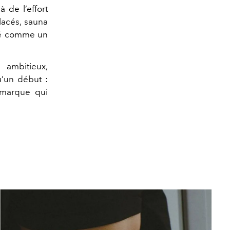
à de l’effort
lacés, sauna
nsé comme un
ambitieux,
u’un début :
e marque qui