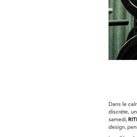
Dans le cal
discrète, u
samedi,
RIT
design, pen