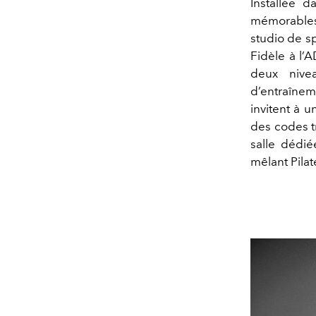
Installée d
mémorable
studio de sp
Fidèle à l
deux nive
d’entraînem
invitent à 
des codes tr
salle dédi
mêlant Pila