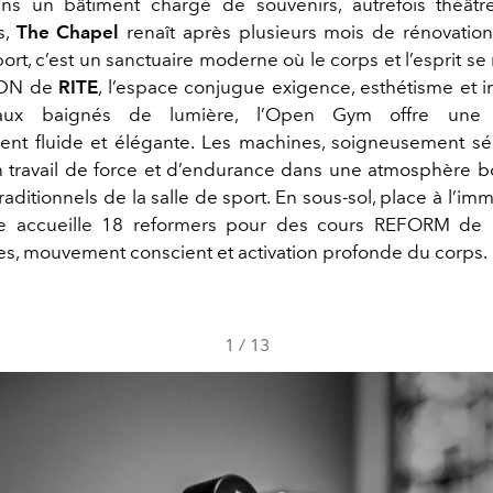
ans un bâtiment chargé de souvenirs, autrefois théât
s,
The Chapel
renaît après plusieurs mois de rénovation
ort, c’est un sanctuaire moderne où le corps et l’esprit se
’ADN de
RITE
, l’espace conjugue exigence, esthétisme et in
aux baignés de lumière, l’Open Gym offre une 
ent fluide et élégante. Les machines, soigneusement sé
un travail de force et d’endurance dans une atmosphère bo
aditionnels de la salle de sport. En sous-sol, place à l’im
ée accueille 18 reformers pour des cours REFORM de 
tes, mouvement conscient et activation profonde du corps.
1
/
13