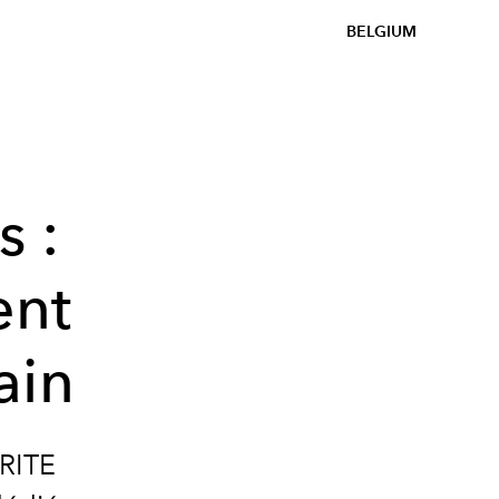
BELGIUM
s :
ent
ain
 RITE