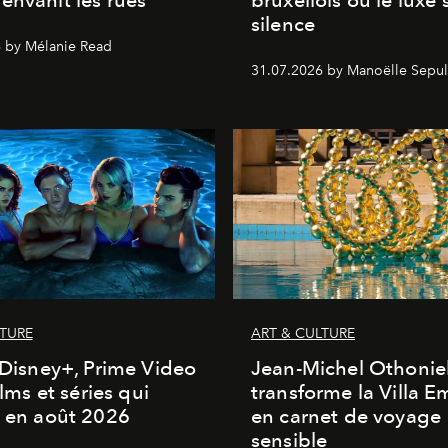
envahit les rues
bruxellois où le luxe 
silence
 by Mélanie Read
31.07.2026 by Manoëlle Sepul
LTURE
ART & CULTURE
, Disney+, Prime Video
Jean-Michel Othonie
films et séries qui
transforme la Villa 
t en août 2026
en carnet de voyage
sensible