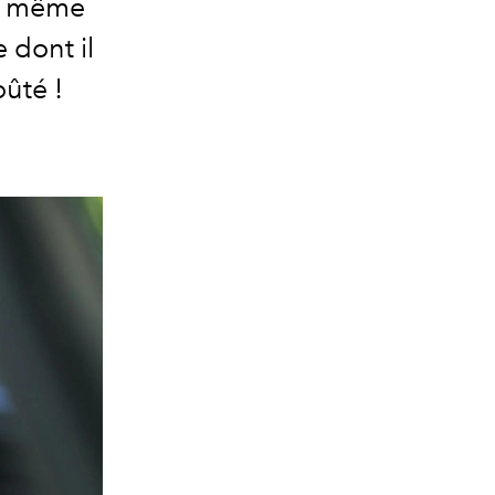
le même
 dont il
oûté !