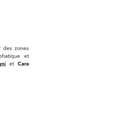
r des zones
phatique et
gni
et
Cara