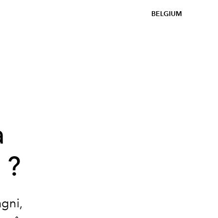
BELGIUM
a
 ?
agni,