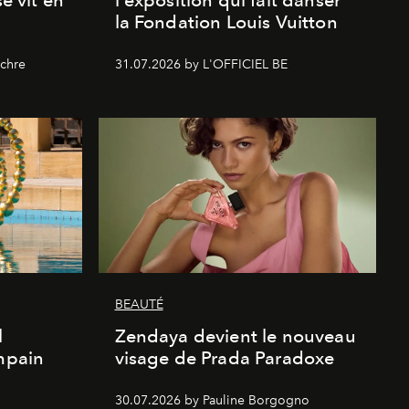
se vit en
l'exposition qui fait danser
la Fondation Louis Vuitton
chre
31.07.2026 by L'OFFICIEL BE
BEAUTÉ
l
Zendaya devient le nouveau
Empain
visage de Prada Paradoxe
30.07.2026 by Pauline Borgogno