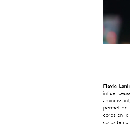
Flavia Lani
influenceu
amincissan
permet de r
corps en le
corps (en di