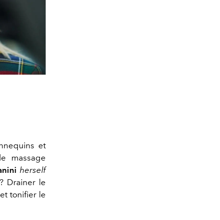
annequins et
ple massage
anini
herself
? Drainer le
 tonifier le