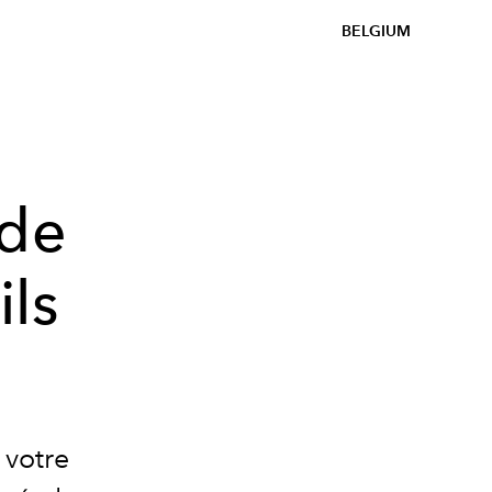
BELGIUM
 de
ls
 votre