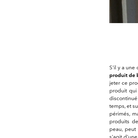
S'il y a un
produit de
jeter ce pro
produit qui
discontinué
temps, et su
périmés, ma
produits de
peau, peut 
s'agit d'un