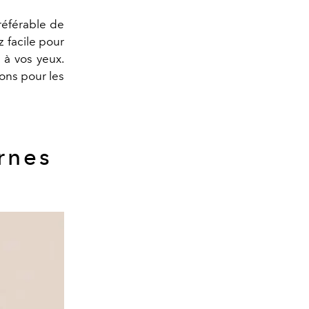
référable de
z facile pour
 à vos yeux.
yons pour les
ernes