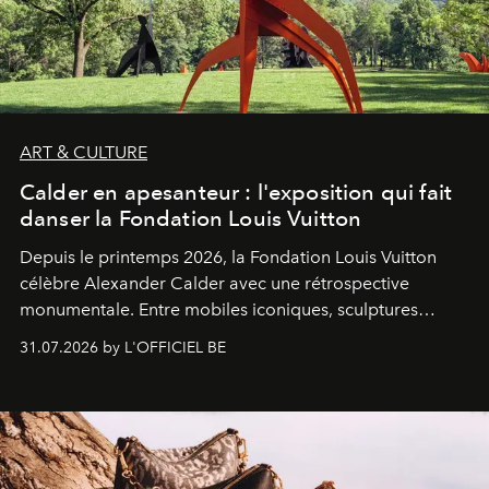
ART & CULTURE
Calder en apesanteur : l'exposition qui fait
danser la Fondation Louis Vuitton
Depuis le printemps 2026, la Fondation Louis Vuitton
célèbre Alexander Calder avec une rétrospective
monumentale. Entre mobiles iconiques, sculptures
monumentales et poésie du mouvement, l'artiste
31.07.2026 by L'OFFICIEL BE
américain investit les espaces imaginés par Frank Gehry
dans une exposition qui redonne toute sa légèreté à la
sculpture.