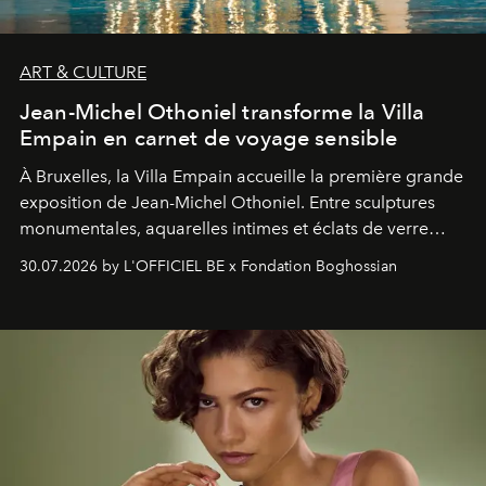
ART & CULTURE
Jean-Michel Othoniel transforme la Villa
Empain en carnet de voyage sensible
À Bruxelles, la Villa Empain accueille la première grande
exposition de Jean-Michel Othoniel. Entre sculptures
monumentales, aquarelles intimes et éclats de verre
soufflé, l’artiste français compose un itinéraire
30.07.2026 by L'OFFICIEL BE x Fondation Boghossian
émotionnel où chaque œuvre devient le souvenir
lumineux d’un voyage, d’une rencontre ou d’un
émerveillement.