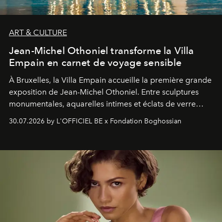
ART & CULTURE
Jean-Michel Othoniel transforme la Villa
Empain en carnet de voyage sensible
À Bruxelles, la Villa Empain accueille la première grande
exposition de Jean-Michel Othoniel. Entre sculptures
monumentales, aquarelles intimes et éclats de verre
soufflé, l’artiste français compose un itinéraire
30.07.2026 by L'OFFICIEL BE x Fondation Boghossian
émotionnel où chaque œuvre devient le souvenir
lumineux d’un voyage, d’une rencontre ou d’un
émerveillement.