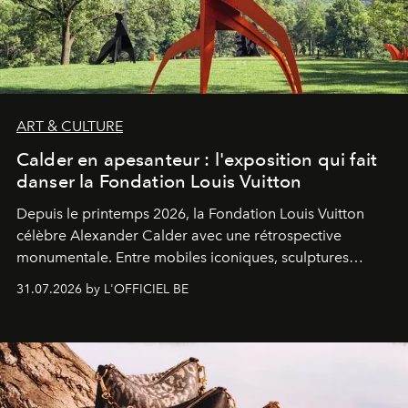
ART & CULTURE
Calder en apesanteur : l'exposition qui fait
danser la Fondation Louis Vuitton
Depuis le printemps 2026, la Fondation Louis Vuitton
célèbre Alexander Calder avec une rétrospective
monumentale. Entre mobiles iconiques, sculptures
monumentales et poésie du mouvement, l'artiste
31.07.2026 by L'OFFICIEL BE
américain investit les espaces imaginés par Frank Gehry
dans une exposition qui redonne toute sa légèreté à la
sculpture.