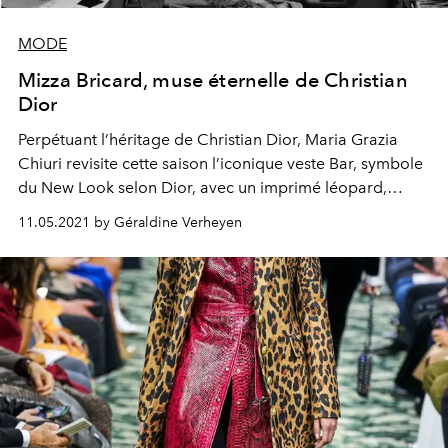
MODE
Mizza Bricard, muse éternelle de Christian
Dior
Perpétuant l’héritage de Christian Dior, Maria Grazia
Chiuri revisite cette saison l’iconique veste Bar, symbole
du New Look selon Dior, avec un imprimé léopard,
hommage à Mizza Bricard, muse éternelle du couturier
11.05.2021 by Géraldine Verheyen
fondateur. Et ce n’est pas la première fois que sa grâce
féline habille les collections de la maison. Retour sur ce
lien indéfectible en images.