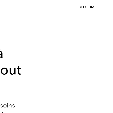
BELGIUM
à
tout
 soins