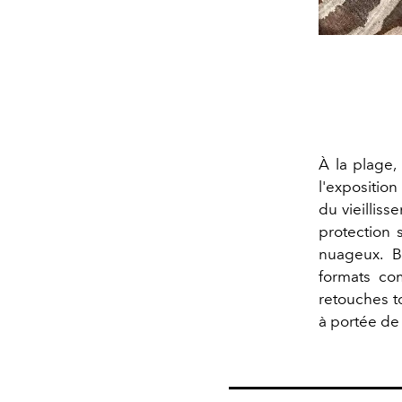
À la plage,
l'expositio
du vieilliss
protection 
nuageux. B
formats com
retouches t
à portée de 