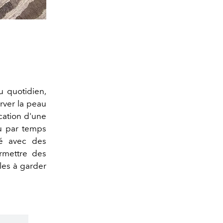
u quotidien,
rver la peau
ication d'une
ou par temps
té avec des
ermettre des
les à garder