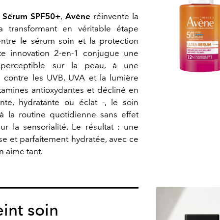
a Sérum SPF50+
,
Avène
réinvente la
la transformant en véritable étape
ntre le sérum soin et la protection
te innovation 2-en-1 conjugue une
 imperceptible sur la peau, à une
e contre les UVB, UVA et la lumière
itamines antioxydantes et décliné en
ante, hydratante ou éclat -, le soin
 à la routine quotidienne sans effet
r la sensorialité. Le résultat : une
e et parfaitement hydratée, avec ce
on aime tant.
eint soin