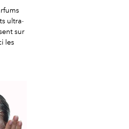
arfums
s ultra-
sent sur
i les