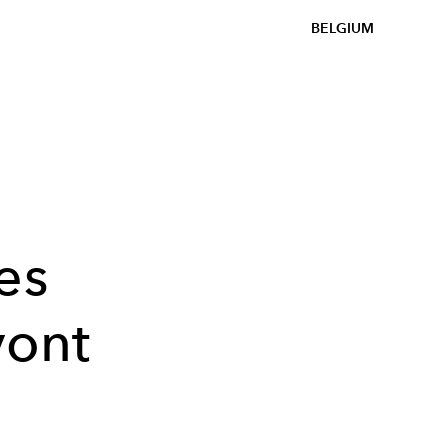
BELGIUM
es
vont