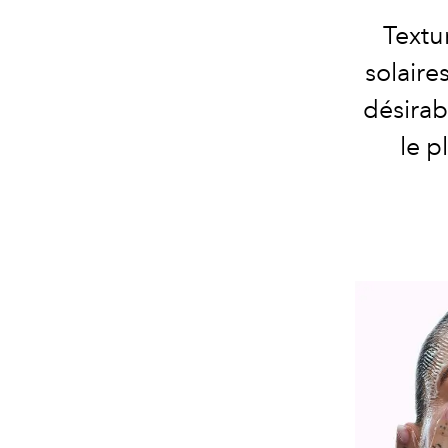
Textu
solaire
désirab
le p