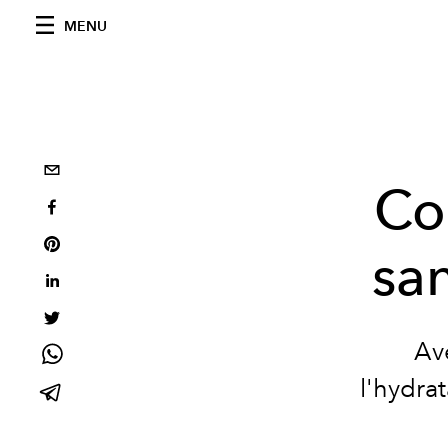
MENU
Co
san
Ave
l'hydrat