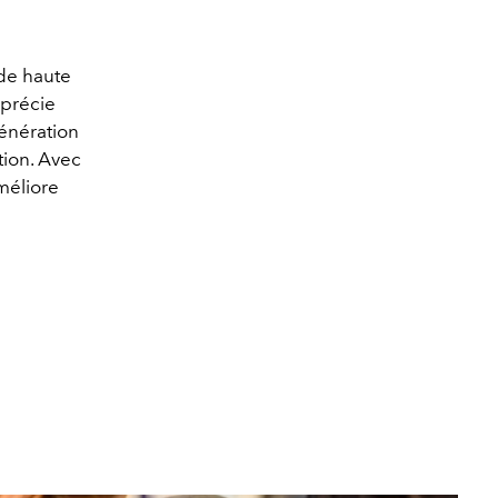
 de haute
Guerlain : Fond de teint Terracotta Le Tein
pprécie
naturelle fraîcheur, son effet bonne mine
génération
tion. Avec
méliore