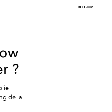
BELGIUM
low
er ?
plie
ong de la