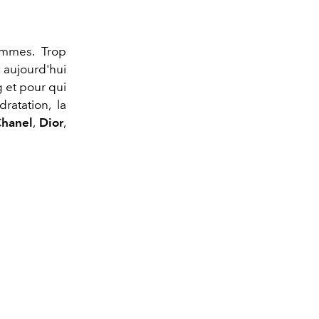
femmes. Trop
t aujourd'hui
g et pour qui
ratation, la
hanel
,
Dior
,