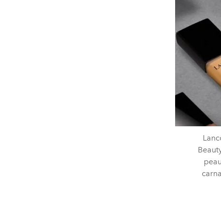
Lanc
Beauty
peau
carna