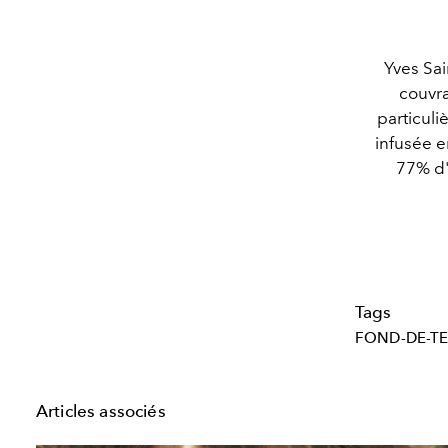
Yves Sai
couvra
particuli
infusée e
77% d'
Tags
FOND-DE-TE
Articles associés