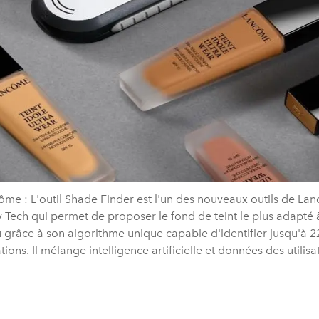
ôme : L'outil Shade Finder est l'un des nouveaux outils de La
 Tech qui permet de proposer le fond de teint le plus adapté 
 grâce à son algorithme unique capable d'identifier jusqu'à 2
tions. Il mélange intelligence artificielle et données des utilisat