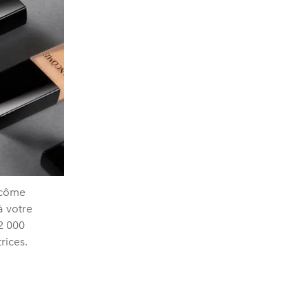
ncôme
à votre
2 000
rices.