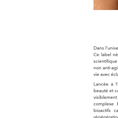
Dans l’univ
Ce label né
scientifiqu
non anti-ag
vie avec écl
Lancée à l
beauté et c
visiblement
complexe b
bioactifs 
régénératio