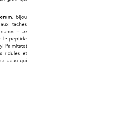
Serum
, bijou
aux taches
ormones — ce
 le peptide
l Palmitate)
s ridules et
une peau qui