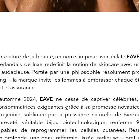
ers saturé de la beauté, un nom s’impose avec éclat :
EAVE
erlandais de luxe redéfinit la notion de skincare avec 
e audacieuse. Portée par une philosophie résolument pr
ing — la marque invite les femmes à embrasser chaque é
at et assurance.
’automne 2024,
EAVE
ne cesse de captiver célébrités, 
onsommatrices exigeantes grâce à sa promesse novatric
 rajeunie, sublimée par la puissance naturelle de Bioq
reveté, véritable bijou biotechnologique, renferme 
capables de reprogrammer les cellules cutanées. Rés
n profonde, une peau raffermie, lissée, radieuse — bref,