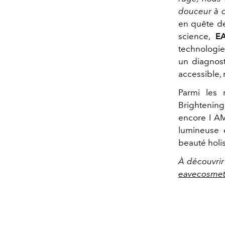
douceur à c
en quête de
science,
E
technologie
un diagnost
accessible,
Parmi les 
Brightenin
encore I A
lumineuse 
beauté holi
À découvrir
eavecosmet