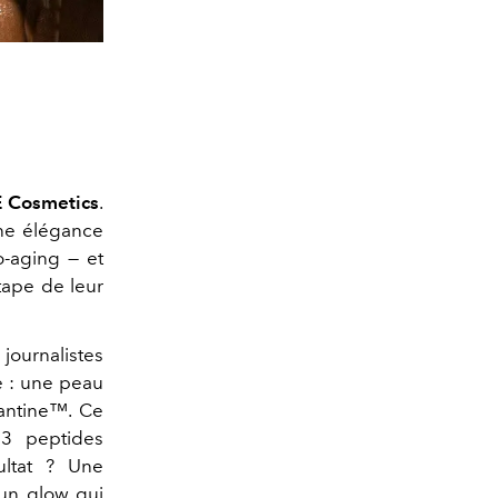
 Cosmetics
.
une élégance
o-aging — et
tape de leur
journalistes
e : une peau
uantine™. Ce
93 peptides
ultat ? Une
 un glow qui