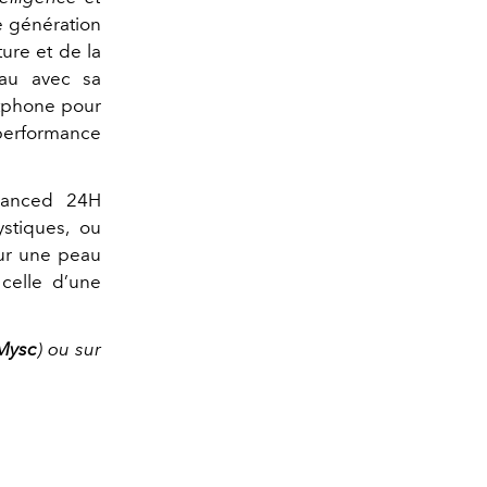
e génération
ure et de la
eau avec sa
rtphone pour
 performance
anced 24H
stiques, ou
ur une peau
celle d’une
Mysc
) ou sur