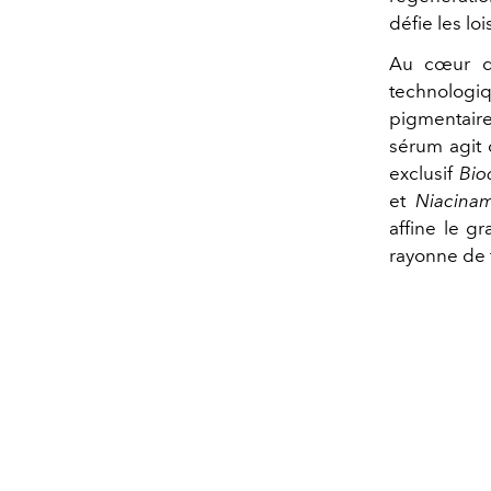
défie les lo
Au cœur de
technolog
pigmentaire
sérum agit
exclusif
Bio
et
Niacina
affine le g
rayonne de 