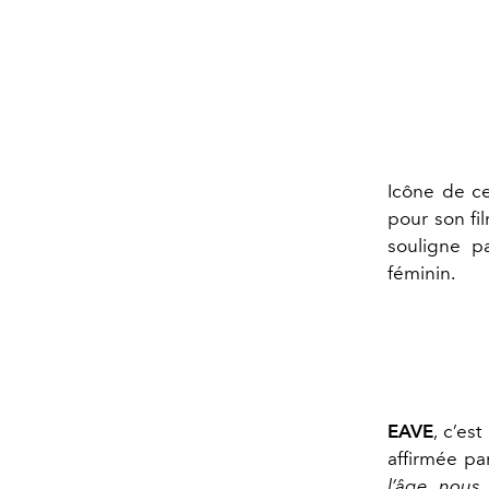
Icône de ce
pour son f
souligne pa
féminin.
EAVE
, c’es
affirmée p
l’âge, nous