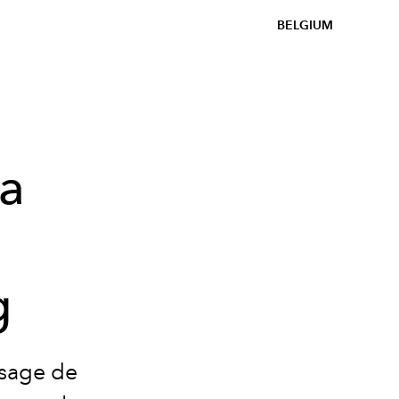
BELGIUM
la
u
g
isage de