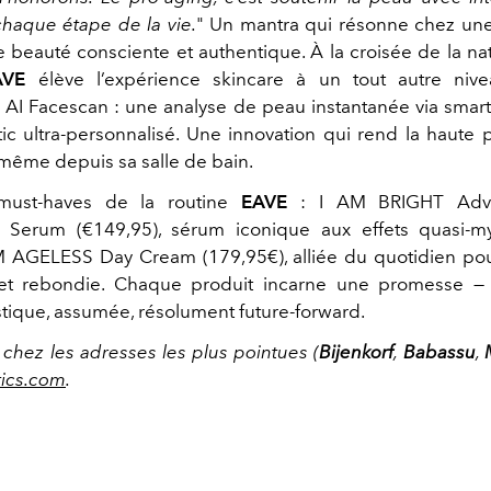
haque étape de la vie.
" Un mantra qui résonne chez un
 beauté consciente et authentique. À la croisée de la nat
AVE
élève l’expérience skincare à un tout autre niv
 AI Facescan : une analyse de peau instantanée via sma
ic ultra-personnalisé. Une innovation qui rend la haute
 même depuis sa salle de bain.
must-haves de la routine
EAVE
:
I AM BRIGHT Adv
g Serum (€149,95), sérum iconique aux effets quasi-my
M AGELESS Day Cream (179,95€), alliée du quotidien po
et rebondie. Chaque produit incarne une promesse — 
stique, assumée, résolument future-forward.
 chez les adresses les plus pointues (
Bijenkorf
,
Babassu
,
ics.com
.