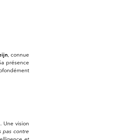
ijn
, connue
 Sa présence
profondément
. Une vision
s pas contre
elligence et