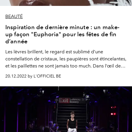
BEAUTÉ
Inspiration de dernière minute : un make-
up façon "Euphoria" pour les fêtes de fin
d’année
Les lèvres brillent, le regard est sublimé d’une
constellation de cristaux, les paupières sont étincelantes,
et les paillettes ne sont jamais too much. Dans l’œil de
Monika Lis, le top Tsheca White incarne la muse des
20.12.2022 by L'OFFICIEL BE
fêtes de fin d’année, à la beauté magnifiée par Sandy
Nicha, inspirée par les looks shiny de la série à succès
"Euphoria".