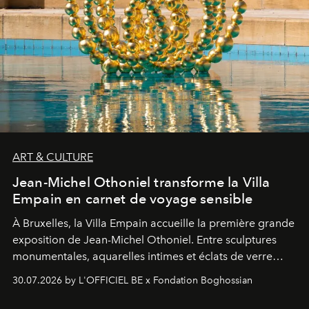
ART & CULTURE
Jean-Michel Othoniel transforme la Villa
Empain en carnet de voyage sensible
À Bruxelles, la Villa Empain accueille la première grande
exposition de Jean-Michel Othoniel. Entre sculptures
monumentales, aquarelles intimes et éclats de verre
soufflé, l’artiste français compose un itinéraire
30.07.2026 by L'OFFICIEL BE x Fondation Boghossian
émotionnel où chaque œuvre devient le souvenir
lumineux d’un voyage, d’une rencontre ou d’un