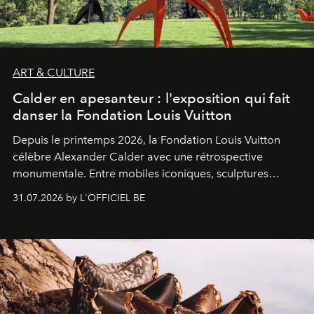
ART & CULTURE
Calder en apesanteur : l'exposition qui fait
danser la Fondation Louis Vuitton
Depuis le printemps 2026, la Fondation Louis Vuitton
célèbre Alexander Calder avec une rétrospective
monumentale. Entre mobiles iconiques, sculptures
monumentales et poésie du mouvement, l'artiste
31.07.2026 by L'OFFICIEL BE
américain investit les espaces imaginés par Frank Gehry
dans une exposition qui redonne toute sa légèreté à la
sculpture.