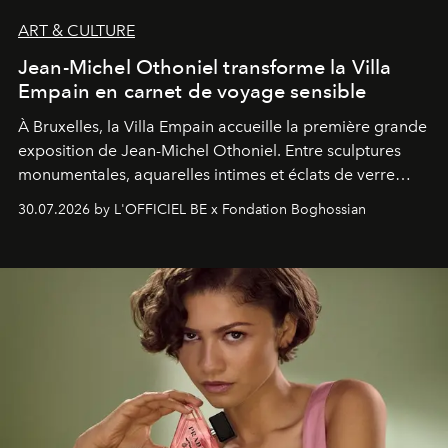
ART & CULTURE
Jean-Michel Othoniel transforme la Villa
Empain en carnet de voyage sensible
À Bruxelles, la Villa Empain accueille la première grande
exposition de Jean-Michel Othoniel. Entre sculptures
monumentales, aquarelles intimes et éclats de verre
soufflé, l’artiste français compose un itinéraire
30.07.2026 by L'OFFICIEL BE x Fondation Boghossian
émotionnel où chaque œuvre devient le souvenir
lumineux d’un voyage, d’une rencontre ou d’un
émerveillement.