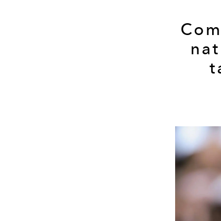
Com
nat
t