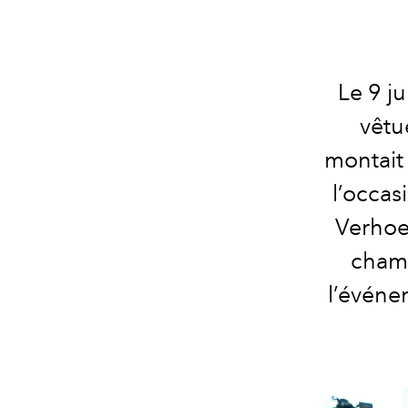
Le 9 ju
vêtu
montait 
l’occas
Verhoev
chamb
l’événe