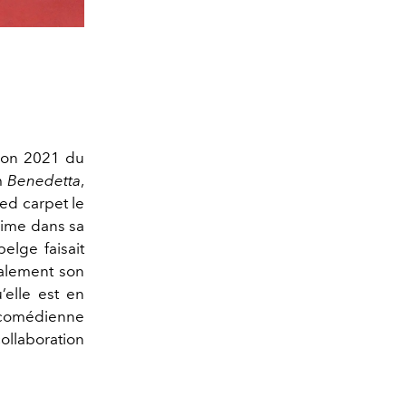
tion 2021 du
lm
Benedetta
,
red carpet le
lime dans sa
elge faisait
galement son
’elle est en
a comédienne
collaboration