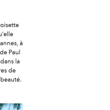
roisette
’elle
Cannes, à
 de Paul
 dans la
res de
 beauté.