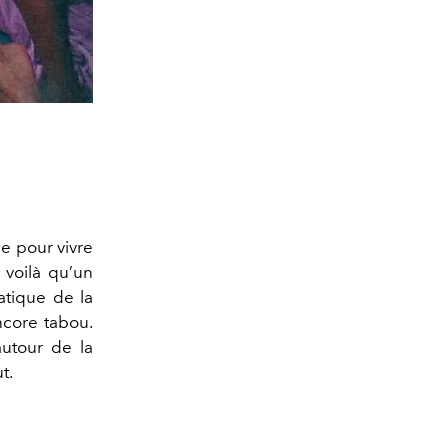
e pour vivre
 voilà qu’un
atique de la
ncore tabou.
autour de la
t.