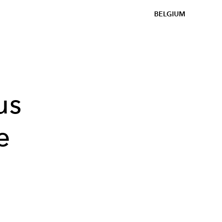
BELGIUM
us
e