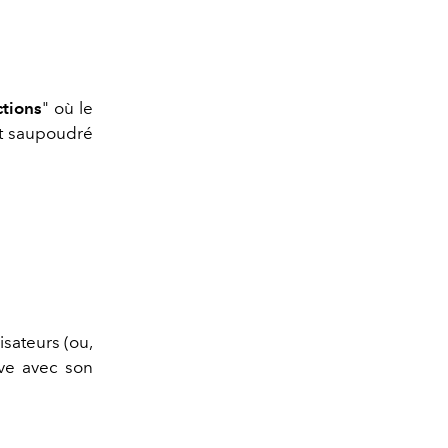
ctions
" où le
ut saupoudré
isateurs (ou,
ive avec son