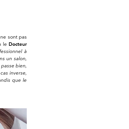
e ne sont pas
n le
Docteur
ofessionnel à
ans un salon,
e passe bien,
cas inverse,
andis que le