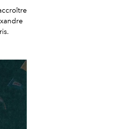
accroître
exandre
is.