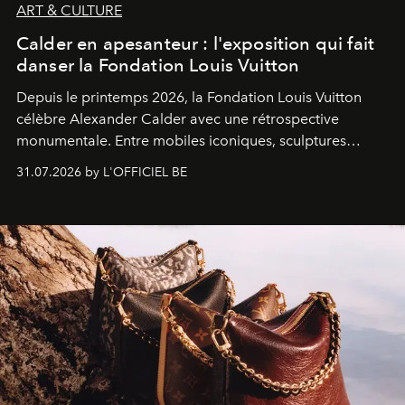
ART & CULTURE
Calder en apesanteur : l'exposition qui fait
danser la Fondation Louis Vuitton
Depuis le printemps 2026, la Fondation Louis Vuitton
célèbre Alexander Calder avec une rétrospective
monumentale. Entre mobiles iconiques, sculptures
monumentales et poésie du mouvement, l'artiste
31.07.2026 by L'OFFICIEL BE
américain investit les espaces imaginés par Frank Gehry
dans une exposition qui redonne toute sa légèreté à la
sculpture.