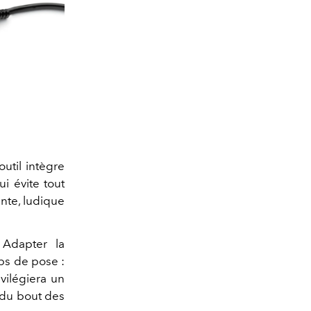
util intègre
i évite tout
ante, ludique
 Adapter la
ps de pose :
ivilégiera un
r du bout des