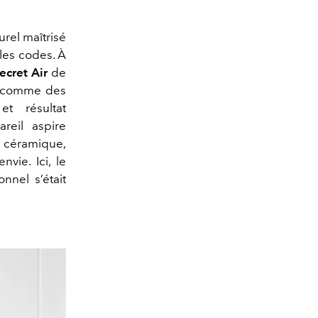
urel maîtrisé
 les codes. À
ecret Air
de
s comme des
et résultat
reil aspire
n céramique,
vie. Ici, le
onnel s’était