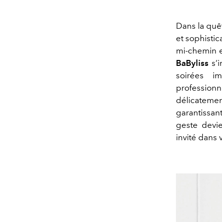
Dans la quêt
et sophistic
mi-chemin e
BaByliss
s’i
soirées im
profession
délicatemen
garantissan
geste devien
invité dans 