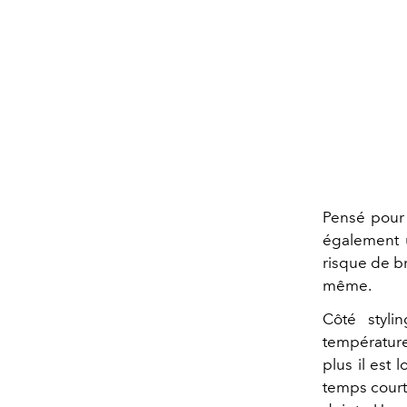
Pensé pour 
également u
risque de br
même.
Côté styli
température
plus il est 
temps court,