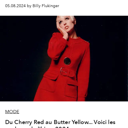
estival, ajoutant une touche éclatante à n'importe quel
05.08.2024 by Billy Flukinger
look.
MODE
Du Cherry Red au Butter Yellow... Voici les