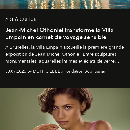
ART & CULTURE
Jean-Michel Othoniel transforme la Villa
Empain en carnet de voyage sensible
À Bruxelles, la Villa Empain accueille la première grande
exposition de Jean-Michel Othoniel. Entre sculptures
monumentales, aquarelles intimes et éclats de verre
soufflé, l’artiste français compose un itinéraire
30.07.2026 by L'OFFICIEL BE x Fondation Boghossian
émotionnel où chaque œuvre devient le souvenir
lumineux d’un voyage, d’une rencontre ou d’un
émerveillement.