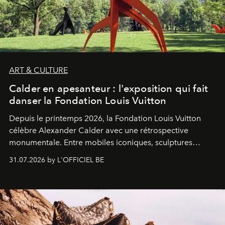
ART & CULTURE
Calder en apesanteur : l'exposition qui fait
danser la Fondation Louis Vuitton
Depuis le printemps 2026, la Fondation Louis Vuitton
célèbre Alexander Calder avec une rétrospective
monumentale. Entre mobiles iconiques, sculptures
monumentales et poésie du mouvement, l'artiste
31.07.2026 by L'OFFICIEL BE
américain investit les espaces imaginés par Frank Gehry
dans une exposition qui redonne toute sa légèreté à la
sculpture.