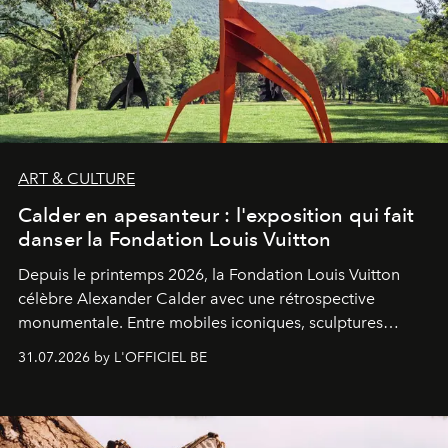
ART & CULTURE
Calder en apesanteur : l'exposition qui fait
danser la Fondation Louis Vuitton
Depuis le printemps 2026, la Fondation Louis Vuitton
célèbre Alexander Calder avec une rétrospective
monumentale. Entre mobiles iconiques, sculptures
monumentales et poésie du mouvement, l'artiste
31.07.2026 by L'OFFICIEL BE
américain investit les espaces imaginés par Frank Gehry
dans une exposition qui redonne toute sa légèreté à la
sculpture.