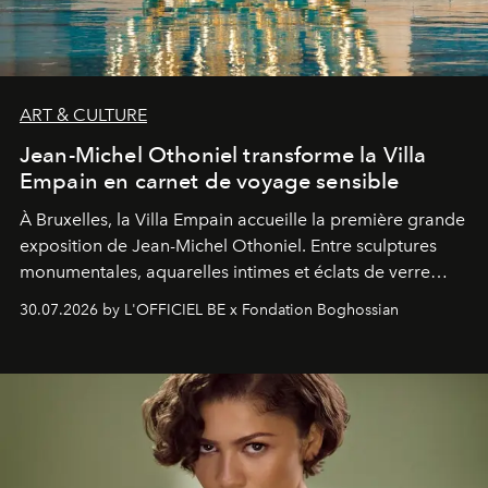
ART & CULTURE
Jean-Michel Othoniel transforme la Villa
Empain en carnet de voyage sensible
À Bruxelles, la Villa Empain accueille la première grande
exposition de Jean-Michel Othoniel. Entre sculptures
monumentales, aquarelles intimes et éclats de verre
soufflé, l’artiste français compose un itinéraire
30.07.2026 by L'OFFICIEL BE x Fondation Boghossian
émotionnel où chaque œuvre devient le souvenir
lumineux d’un voyage, d’une rencontre ou d’un
émerveillement.