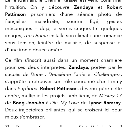
Le lendemain, le premier teaser est venu confirmer
l’intuition. On y découvre
Zendaya
et
Robert
Pattinson
prisonniers d’une séance photo de
fiançailles maladroite, sourire figé, gestes
mécaniques — déjà, le vernis craque. En quelques
images,
The Drama
installe son climat : une romance
sous tension, teintée de malaise, de suspense et
d’une ironie douce-amère.
Ce film s’inscrit aussi dans un moment charnière
pour ses deux interprètes.
Zendaya
, portée par le
succès de
Dune : Deuxième Partie
et
Challengers
,
s’apprête à retrouver son rôle couronné d’un Emmy
dans
Euphoria
.
Robert Pattinso
n, devenu père cette
année, multiplie les projets ambitieux, de
Mickey 17
de
Bong Joon-ho
à
Die, My Love
de
Lynne Ramsay
.
Deux trajectoires brillantes, qui se croisent ici pour
mieux s’embraser.