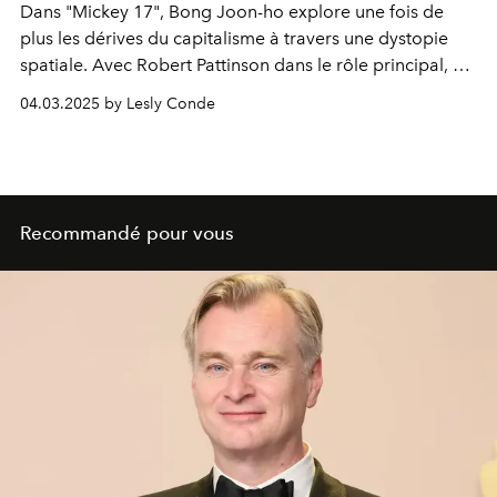
Dans "Mickey 17", Bong Joon-ho explore une fois de
plus les dérives du capitalisme à travers une dystopie
spatiale. Avec Robert Pattinson dans le rôle principal, ce
thriller de science-fiction interroge la valeur de l'individu
04.03.2025 by Lesly Conde
dans un système qui le broie, tout en jouant habilement
avec les codes du genre. Un récit politique percutant qui
confirme le regard acéré du cinéaste sud-coréen sur
notre époque.
Recommandé pour vous