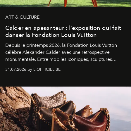
ART & CULTURE
Calder en apesanteur : l'exposition qui fait
danser la Fondation Louis Vuitton
Depuis le printemps 2026, la Fondation Louis Vuitton
célèbre Alexander Calder avec une rétrospective
monumentale. Entre mobiles iconiques, sculptures
monumentales et poésie du mouvement, l'artiste
31.07.2026 by L'OFFICIEL BE
américain investit les espaces imaginés par Frank Gehry
dans une exposition qui redonne toute sa légèreté à la
sculpture.