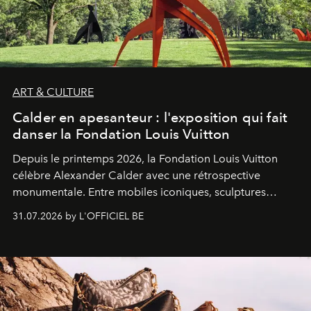
ART & CULTURE
Calder en apesanteur : l'exposition qui fait
danser la Fondation Louis Vuitton
Depuis le printemps 2026, la Fondation Louis Vuitton
célèbre Alexander Calder avec une rétrospective
monumentale. Entre mobiles iconiques, sculptures
monumentales et poésie du mouvement, l'artiste
31.07.2026 by L'OFFICIEL BE
américain investit les espaces imaginés par Frank Gehry
dans une exposition qui redonne toute sa légèreté à la
sculpture.