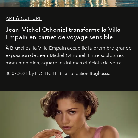
ART & CULTURE
Jean-Michel Othoniel transforme la Villa
Empain en carnet de voyage sensible
À Bruxelles, la Villa Empain accueille la première grande
exposition de Jean-Michel Othoniel. Entre sculptures
monumentales, aquarelles intimes et éclats de verre
soufflé, l’artiste français compose un itinéraire
30.07.2026 by L'OFFICIEL BE x Fondation Boghossian
émotionnel où chaque œuvre devient le souvenir
lumineux d’un voyage, d’une rencontre ou d’un
émerveillement.