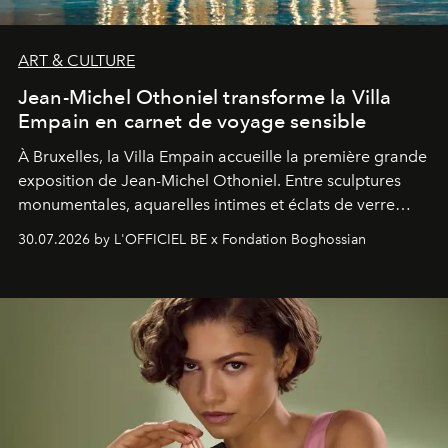
ART & CULTURE
Jean-Michel Othoniel transforme la Villa
Empain en carnet de voyage sensible
À Bruxelles, la Villa Empain accueille la première grande
exposition de Jean-Michel Othoniel. Entre sculptures
monumentales, aquarelles intimes et éclats de verre
soufflé, l’artiste français compose un itinéraire
30.07.2026 by L'OFFICIEL BE x Fondation Boghossian
émotionnel où chaque œuvre devient le souvenir
lumineux d’un voyage, d’une rencontre ou d’un
émerveillement.