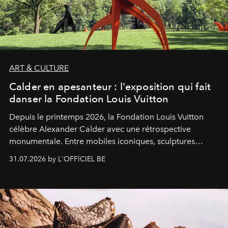
ART & CULTURE
Calder en apesanteur : l'exposition qui fait
danser la Fondation Louis Vuitton
Depuis le printemps 2026, la Fondation Louis Vuitton
célèbre Alexander Calder avec une rétrospective
monumentale. Entre mobiles iconiques, sculptures
monumentales et poésie du mouvement, l'artiste
31.07.2026 by L'OFFICIEL BE
américain investit les espaces imaginés par Frank Gehry
dans une exposition qui redonne toute sa légèreté à la
sculpture.