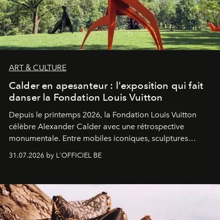
ART & CULTURE
Calder en apesanteur : l'exposition qui fait
danser la Fondation Louis Vuitton
Depuis le printemps 2026, la Fondation Louis Vuitton
célèbre Alexander Calder avec une rétrospective
monumentale. Entre mobiles iconiques, sculptures
monumentales et poésie du mouvement, l'artiste
31.07.2026 by L'OFFICIEL BE
américain investit les espaces imaginés par Frank Gehry
dans une exposition qui redonne toute sa légèreté à la
sculpture.