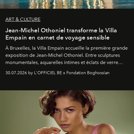
ART & CULTURE
Jean-Michel Othoniel transforme la Villa
Empain en carnet de voyage sensible
À Bruxelles, la Villa Empain accueille la première grande
exposition de Jean-Michel Othoniel. Entre sculptures
monumentales, aquarelles intimes et éclats de verre
soufflé, l’artiste français compose un itinéraire
30.07.2026 by L'OFFICIEL BE x Fondation Boghossian
émotionnel où chaque œuvre devient le souvenir
lumineux d’un voyage, d’une rencontre ou d’un
émerveillement.