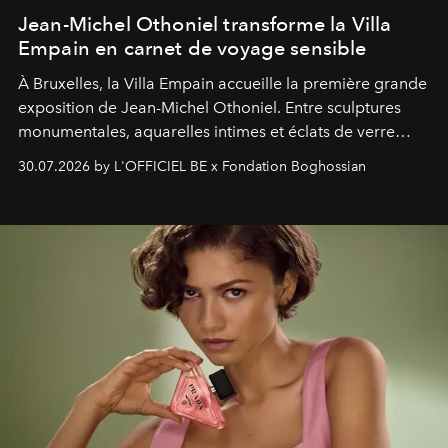
Jean-Michel Othoniel transforme la Villa
Empain en carnet de voyage sensible
À Bruxelles, la Villa Empain accueille la première grande
exposition de Jean-Michel Othoniel. Entre sculptures
monumentales, aquarelles intimes et éclats de verre
soufflé, l’artiste français compose un itinéraire
30.07.2026 by L'OFFICIEL BE x Fondation Boghossian
émotionnel où chaque œuvre devient le souvenir
lumineux d’un voyage, d’une rencontre ou d’un
émerveillement.