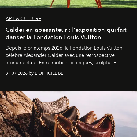
ART & CULTURE
Calder en apesanteur : l'exposition qui fait
danser la Fondation Louis Vuitton
Depuis le printemps 2026, la Fondation Louis Vuitton
célèbre Alexander Calder avec une rétrospective
monumentale. Entre mobiles iconiques, sculptures
monumentales et poésie du mouvement, l'artiste
31.07.2026 by L'OFFICIEL BE
américain investit les espaces imaginés par Frank Gehry
dans une exposition qui redonne toute sa légèreté à la
sculpture.