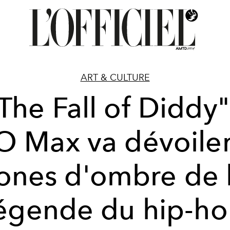
ART & CULTURE
The Fall of Diddy"
 Max va dévoiler
ones d'ombre de 
égende du hip-h