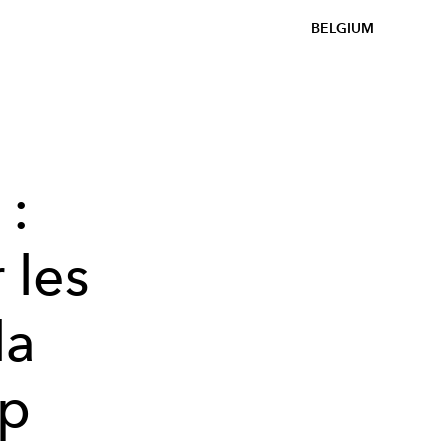
BELGIUM
 :
 les
la
op