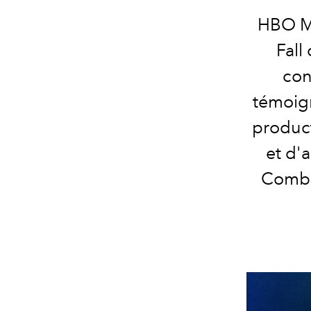
HBO Ma
Fall
con
témoign
product
et d'
Combs,