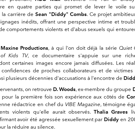
re en quatre parties qui promet de lever le voile su
la carrière de
Sean "Diddy" Combs
. Ce projet ambitieu
gnages inédits, offrant une perspective intime et troubl
 de comportements violents et d'abus sexuels qui entouren
r
Maxine Productions
, à qui l'on doit déjà la série
Quiet 
of Kids TV
, ce documentaire s'appuie sur une riche
 dont certaines images encore jamais diffusées. Les réal
es confidences de proches collaborateurs et de victime
nsi plusieurs décennies d'accusations à l'encontre de
Did
tervenants, on retrouve
D. Woods
, ex-membre du groupe
 pour la première fois son expérience aux côtés de
Co
ienne rédactrice en chef du
VIBE Magazine
, témoigne ég
nts violents qu'elle aurait observés.
Thalia Graves
li
ffirmant avoir été agressée sexuellement par
Diddy
en 200
r la réduire au silence.