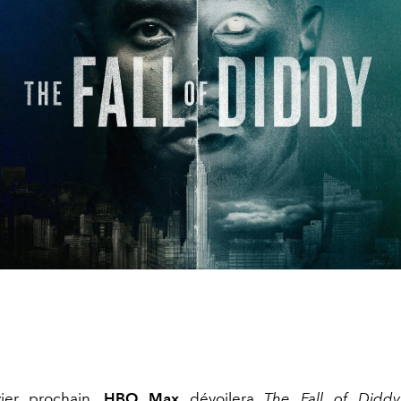
ier prochain,
HBO Max
dévoilera
The Fall of Diddy