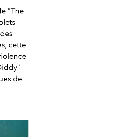
de "The
olets
 des
s, cette
violence
Diddy"
ques de