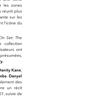
r les zones
x réunit plus
ante sur les
t l'icône du
On Set: The
 collection
isateurs ont
s présumées,
dy
.
Danity Kane
,
mbs
.
Danyel
alement des
vre un récit
1, suivie de