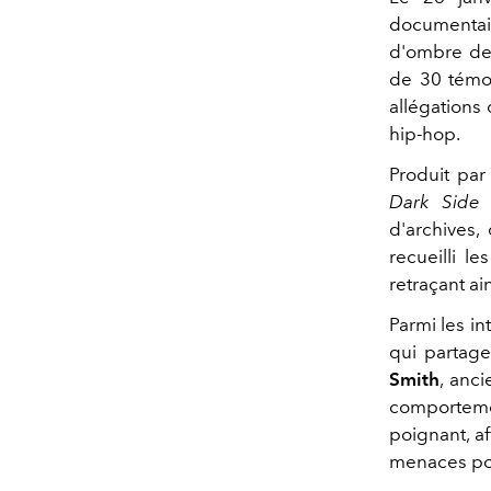
documentai
d'ombre de 
de 30 témoi
allégations
hip-hop.
Produit pa
Dark Side 
d'archives,
recueilli l
retraçant ai
Parmi les in
qui partage
Smith
, anc
comporteme
poignant, a
menaces pou