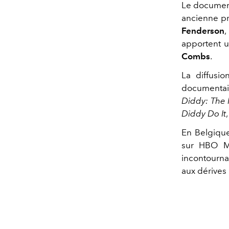
Le document
ancienne pr
Fenderson
,
apportent u
Combs
.
La diffusi
documentair
Diddy: The 
Diddy Do It
En Belgique
sur HBO M
incontourna
aux dérives 