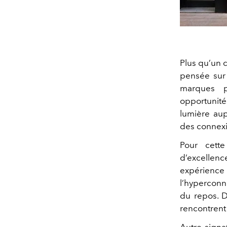
Plus qu’un 
pensée sur
marques pa
opportunité
lumière aup
des connexi
Pour cette
d’excellenc
expérienc
l’hyperconne
du repos. D
rencontrent
Autre signa