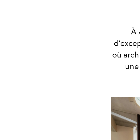
À 
d’exce
où arch
une 