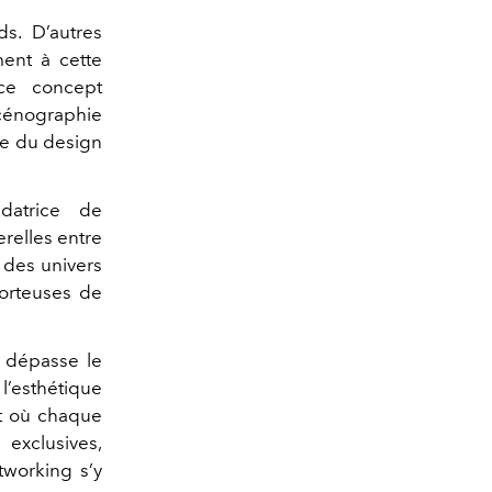
rds. D’autres
ent à cette
ce concept
scénographie
e du design
ndatrice de
erelles entre
e des univers
porteuses de
dépasse le
l’esthétique
et où chaque
 exclusives,
tworking s’y