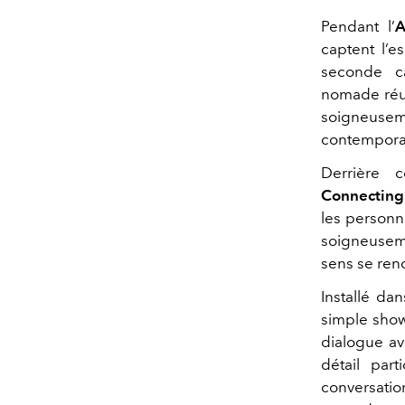
Pendant l’
A
captent l’e
seconde c
nomade réun
soigneusem
contempora
Derrière 
Connecting
les personne
soigneuseme
sens se ren
Installé da
simple show
dialogue av
détail part
conversatio