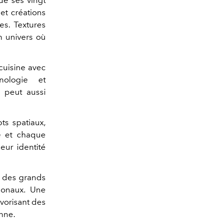
 et créations
es. Textures
n univers où
cuisine avec
hnologie et
n peut aussi
ts spatiaux,
e et chaque
eur identité
s des grands
ionaux. Une
avorisant des
enne.