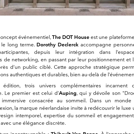
concept événementiel,
The DOT House
est une plateforme 
 le long terme.
Dorothy Declerck
accompagne personne
rticipantes, depuis leur intégration dans l’espac
s de networking, en passant par leur positionnement et 
rès d’un public ciblé. Cette approche stratégique per
ons authentiques et durables, bien au-delà de l’événemen
 édition, trois univers complémentaires incarnent 
e. Le premier est celui d’
Auping
, qui y dévoile son "Dr
e immersive consacrée au sommeil. Dans un monde 
xion, la marque néerlandaise invite à redécouvrir le luxe u
esign intemporel, expertise du sommeil et engagement
 avec une élégance discrète.
ture incontournable :
Thibault Van Renne
. À l’approche 