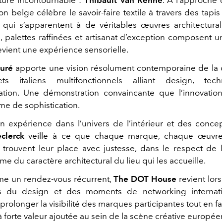
on belge célèbre le savoir-faire textile à travers des tapis
qui s’apparentent à de véritables œuvres architectural
s, palettes raffinées et artisanat d’exception composent u
evient une expérience sensorielle.
uré
apporte une vision résolument contemporaine de la 
ts italiens multifonctionnels alliant design, tec
ation. Une démonstration convaincante que l’innovatio
me de sophistication.
n expérience dans l’univers de l’intérieur et des concep
clerck
veille à ce que chaque marque, chaque œuvr
n trouvent leur place avec justesse, dans le respect de l
 du caractère architectural du lieu qui les accueille.
e un rendez-vous récurrent,
The DOT House
revient lor
 du design et des moments de networking internat
rolonger la visibilité des marques participantes tout en f
 forte valeur ajoutée au sein de la scène créative europé