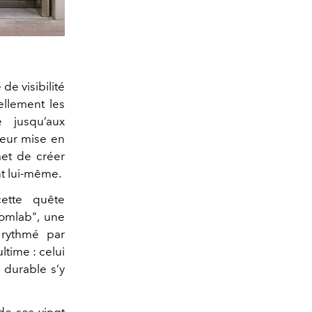
de visibilité
llement les
e jusqu’aux
© Sam de Ba
leur mise en
met de créer
t lui-même.
cette quête
oomlab", une
rythmé par
ltime : celui
 durable s’y
de ses vingt