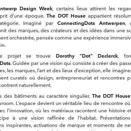
ntwerp Design Week
, certains lieux attirent les rega
sprit d’une époque.
The DOT House
appartient résolum
atégorie. Imaginé par
ConnectingDots Antwerpen
, 
it des marques, des créateurs et des idées dans une 
ent orchestrée, pensée comme une expérience immersiv
in.
ce projet se trouve
Dorothy "Dot" Declerck
, fo
Dots
. Guidée par une vision qui consiste à créer des pass
s, les marques, l’art et des lieux d’exception, elle imagin
nt curatés où design, entrepreneuriat et rencontres 
contrent naturellement.
ns des bâtiments au caractère singulier,
The DOT House
room. L’espace devient un véritable lieu de rencontre où 
ec l’innovation, où les matériaux racontent une histoire 
icipe à une vision raffinée de l’habitat. Présentations
ns inspirantes, activations de marque et moments de ne