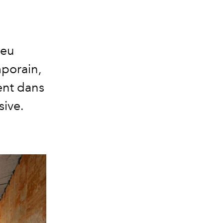
ieu
porain,
ent dans
sive.