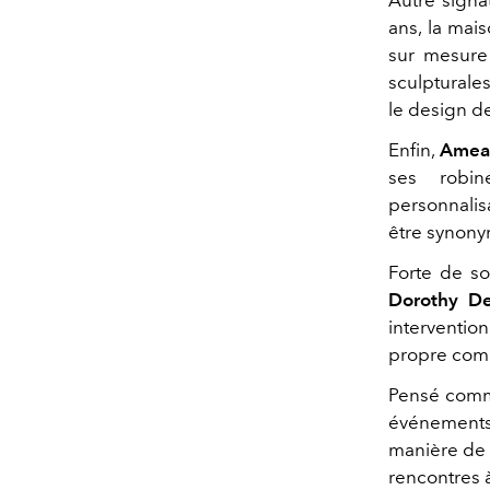
ans, la mais
sur mesure 
sculpturale
le design d
Enfin,
Amea
ses robine
personnalis
être synony
Forte de so
Dorothy De
interventio
propre comme
Pensé comm
événements
manière de p
rencontres à