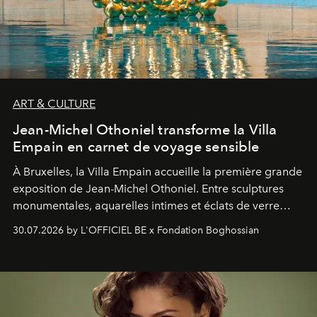
ART & CULTURE
Jean-Michel Othoniel transforme la Villa
Empain en carnet de voyage sensible
À Bruxelles, la Villa Empain accueille la première grande
exposition de Jean-Michel Othoniel. Entre sculptures
monumentales, aquarelles intimes et éclats de verre
soufflé, l’artiste français compose un itinéraire
30.07.2026 by L'OFFICIEL BE x Fondation Boghossian
émotionnel où chaque œuvre devient le souvenir
lumineux d’un voyage, d’une rencontre ou d’un
émerveillement.